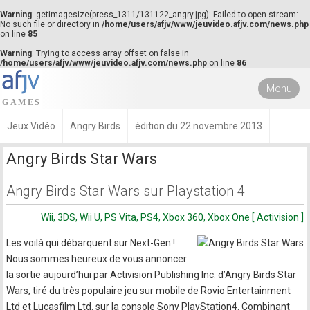
Warning
: getimagesize(press_1311/131122_angry.jpg): Failed to open stream:
No such file or directory in
/home/users/afjv/www/jeuvideo.afjv.com/news.php
on line
85
Warning
: Trying to access array offset on false in
/home/users/afjv/www/jeuvideo.afjv.com/news.php
on line
86
Menu
Jeux Vidéo
Angry Birds
édition du 22 novembre 2013
Angry Birds Star Wars
Angry Birds Star Wars sur Playstation 4
Wii, 3DS, Wii U, PS Vita, PS4, Xbox 360, Xbox One [ Activision ]
Les voilà qui débarquent sur Next-Gen !
Nous sommes heureux de vous annoncer
la sortie aujourd’hui par Activision Publishing Inc. d’Angry Birds Star
Wars, tiré du très populaire jeu sur mobile de Rovio Entertainment
Ltd et Lucasfilm Ltd. sur la console Sony PlayStation4. Combinant