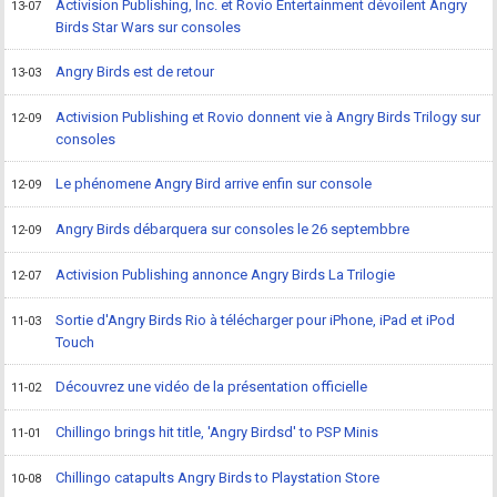
Activision Publishing, Inc. et Rovio Entertainment dévoilent Angry
13-07
Birds Star Wars sur consoles
Angry Birds est de retour
13-03
Activision Publishing et Rovio donnent vie à Angry Birds Trilogy sur
12-09
consoles
Le phénomene Angry Bird arrive enfin sur console
12-09
Angry Birds débarquera sur consoles le 26 septembbre
12-09
Activision Publishing annonce Angry Birds La Trilogie
12-07
Sortie d'Angry Birds Rio à télécharger pour iPhone, iPad et iPod
11-03
Touch
Découvrez une vidéo de la présentation officielle
11-02
Chillingo brings hit title, 'Angry Birdsd' to PSP Minis
11-01
Chillingo catapults Angry Birds to Playstation Store
10-08