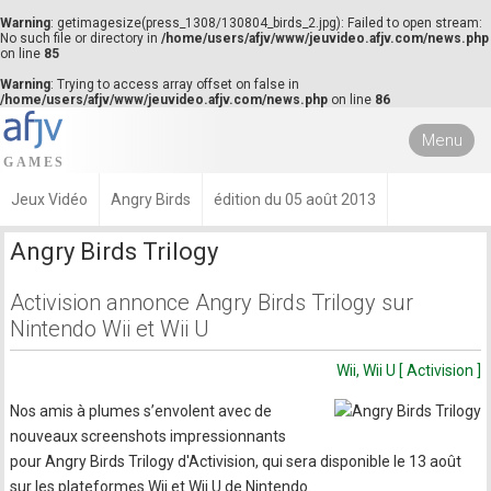
Warning
: getimagesize(press_1308/130804_birds_2.jpg): Failed to open stream:
No such file or directory in
/home/users/afjv/www/jeuvideo.afjv.com/news.php
on line
85
Warning
: Trying to access array offset on false in
/home/users/afjv/www/jeuvideo.afjv.com/news.php
on line
86
Menu
Jeux Vidéo
Angry Birds
édition du 05 août 2013
Angry Birds Trilogy
Activision annonce Angry Birds Trilogy sur
Nintendo Wii et Wii U
Wii, Wii U [ Activision ]
Nos amis à plumes s’envolent avec de
nouveaux screenshots impressionnants
pour Angry Birds Trilogy d'Activision, qui sera disponible le 13 août
sur les plateformes Wii et Wii U de Nintendo.