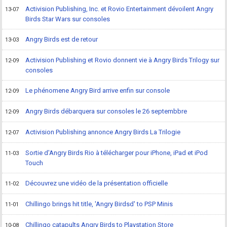
Activision Publishing, Inc. et Rovio Entertainment dévoilent Angry
13-07
Birds Star Wars sur consoles
Angry Birds est de retour
13-03
Activision Publishing et Rovio donnent vie à Angry Birds Trilogy sur
12-09
consoles
Le phénomene Angry Bird arrive enfin sur console
12-09
Angry Birds débarquera sur consoles le 26 septembbre
12-09
Activision Publishing annonce Angry Birds La Trilogie
12-07
Sortie d'Angry Birds Rio à télécharger pour iPhone, iPad et iPod
11-03
Touch
Découvrez une vidéo de la présentation officielle
11-02
Chillingo brings hit title, 'Angry Birdsd' to PSP Minis
11-01
Chillingo catapults Angry Birds to Playstation Store
10-08