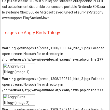
Ce jeu est classé 3+ (tout public) par l’autorité européenne PEGI. Il
est actuellement disponible sur console portable Nintendo 3DS, sur
le système Xbox 360 de Microsoft avec Kinect et sur PlayStation3
avec support PlayStationMove.
Images de Angry Birds Trilogy
Warning
: getimagesize(press_1308/130814_bird_2.jpg): Failed to
open stream: No such file or directory in
/home/users/afjv/www/jeuvideo.afjv.com/news.php
on line
277
Warning
: getimagesize(press_1308/130814_bird_3.jpg): Failed to
open stream: No such file or directory in
/home/users/afjv/www/jeuvideo.afjv.com/news.php
on line
277
Warning
: getimagesize(press_1308/130814_bird_4.jpg): Failed to