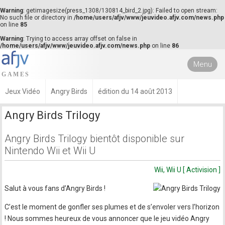
Warning
: getimagesize(press_1308/130814_bird_2.jpg): Failed to open stream:
No such file or directory in
/home/users/afjv/www/jeuvideo.afjv.com/news.php
on line
85
Warning
: Trying to access array offset on false in
/home/users/afjv/www/jeuvideo.afjv.com/news.php
on line
86
Menu
Jeux Vidéo
Angry Birds
édition du 14 août 2013
Angry Birds Trilogy
Angry Birds Trilogy bientôt disponible sur
Nintendo Wii et Wii U
Wii, Wii U [ Activision ]
Salut à vous fans d’Angry Birds !
C’est le moment de gonfler ses plumes et de s’envoler vers l’horizon
! Nous sommes heureux de vous annoncer que le jeu vidéo Angry