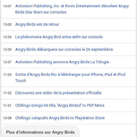
Activision Publishing, Inc. et Rovio Entertainment dévoilent Angry
13-07
Birds Star Wars sur consoles
Angry Birds est de retour
13-03
Le phénomene Angry Bird arrive enfin sur console
12-09
Angry Birds débarquera sur consoles le 26 septembbre
12-09
Activision Publishing annonce Angry Birds La Trilogie
12-07
Sortie d'Angry Birds Rio à télécharger pour iPhone, iPad et iPod
11-03
Touch
Découvrez une vidéo de la présentation officielle
11-02
Chillingo brings hit title, 'Angry Birdsd' to PSP Minis
11-01
Chillingo catapults Angry Birds to Playstation Store
10-08
Plus d'informations sur Angry Birds