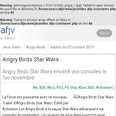
Warning
: getimagesize(press_1310/131003_angry_1.jpg): Failed to open stream:
No such file or directory in
/home/users/afjv/www/jeuvideo.afjv.com/news.php
on line
85
Warning
: Trying to access array offset on false in
/home/users/afjv/www/jeuvideo.afjv.com/news.php
on line
86
Menu
Jeux Vidéo
Angry Birds
édition du 03 octobre 2013
Angry Birds Star Wars
Angry Birds Star Wars envahit vos consoles le
1er novembre
Wii, 3DS, Wii U, PS3, PS Vita, Xbox 360 [ Activision ]
La Force est puissante avec ce nouveau
Trailer d’Angry Birds Star Wars ! Édité par
Activision Les Angry Birds à la sauce Star Wars débarquent sur
consoles en novembre. Les joueurs de tous âges pourront jouer