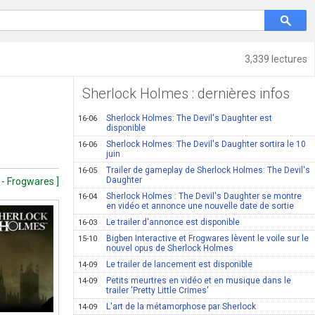
3,339 lectures
Sherlock Holmes : dernières infos
Sherlock Holmes: The Devil's Daughter est
16-06
disponible
Sherlock Holmes: The Devil's Daughter sortira le 10
16-06
juin
Trailer de gameplay de Sherlock Holmes: The Devil's
16-05
Daughter
 - Frogwares ]
Sherlock Holmes : The Devil's Daughter se montre
16-04
en vidéo et annonce une nouvelle date de sortie
Le trailer d'annonce est disponible
16-03
Bigben Interactive et Frogwares lèvent le voile sur le
15-10
nouvel opus de Sherlock Holmes
Le trailer de lancement est disponible
14-09
Petits meurtres en vidéo et en musique dans le
14-09
trailer 'Pretty Little Crimes'
L'art de la métamorphose par Sherlock
14-09