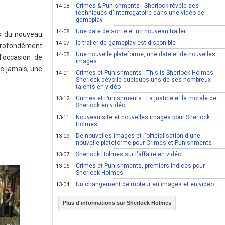
Crimes & Punishments : Sherlock révèle ses
14-08
techniques d'interrogatoire dans une vidéo de
gameplay
Une date de sortie et un nouveau trailer
14-08
és du nouveau
le trailer de gameplay est disponible
14-07
 profondément
Une nouvelle plateforme, une date et de nouvelles
14-05
l'occasion de
images
ue jamais, une
Crimes et Punishments : This Is Sherlock Holmes
14-01
Sherlock dévoile quelques-uns de ses nombreux
talents en vidéo
Crimes et Punishments : La justice et la morale de
13-12
Sherlock en vidéo
Nouveau site et nouvelles images pour Sherlock
13-11
Holmes
De nouvelles images et l'officialisation d'une
13-09
nouvelle plateforme pour Crimes et Punishments
Sherlock Holmes sur l'affaire en vidéo
13-07
Crimes et Punishments, premiers indices pour
13-06
Sherlock Holmes
Un changement de moteur en images et en vidéo
13-04
Plus d'informations sur Sherlock Holmes