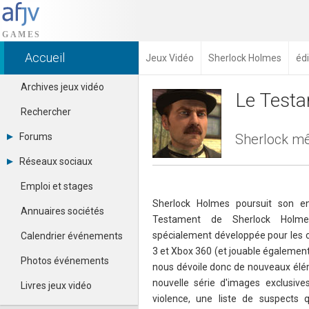
Accueil
Jeux Vidéo
Sherlock Holmes
édi
Archives jeux vidéo
Le Testa
Rechercher
Forums
Sherlock mê
Tous les forums
Réseaux sociaux
Créer un compte
Dailymotion
Se connecter
Emploi et stages
Facebook
Contacter un modérateur
Sherlock Holmes poursuit son 
Google+
Annuaires sociétés
Testament de Sherlock Holme
Instagram
Pinterest
spécialement développée pour les c
Calendrier événements
Twitter
3 et Xbox 360 (et jouable également
Youtube
Photos événements
nous dévoile donc de nouveaux élé
nouvelle série d'images exclusive
Livres jeux vidéo
violence, une liste de suspects q