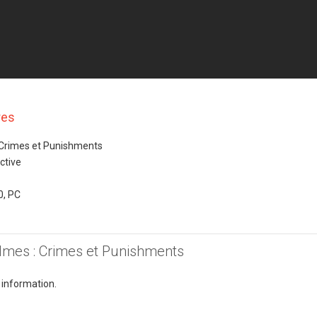
res
 Crimes et Punishments
ctive
0, PC
olmes : Crimes et Punishments
 information.