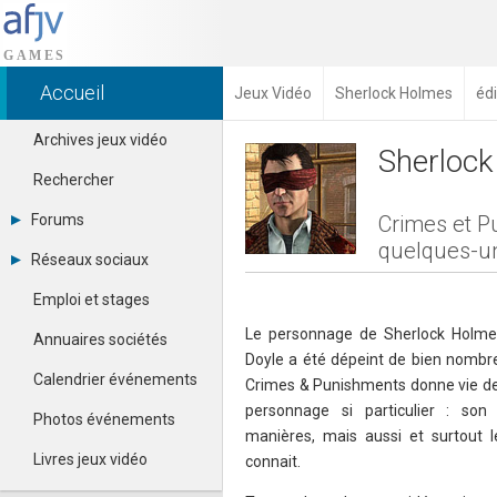
Accueil
Jeux Vidéo
Sherlock Holmes
édi
Archives jeux vidéo
Sherlock
Rechercher
Forums
Crimes et P
quelques-un
Tous les forums
Réseaux sociaux
Créer un compte
Dailymotion
Se connecter
Emploi et stages
Facebook
Contacter un modérateur
Google+
Le personnage de Sherlock Holme
Annuaires sociétés
Instagram
Doyle a été dépeint de bien nombr
Pinterest
Calendrier événements
Crimes & Punishments donne vie de 
Twitter
personnage si particulier : son
Youtube
Photos événements
manières, mais aussi et surtout 
Livres jeux vidéo
connait.