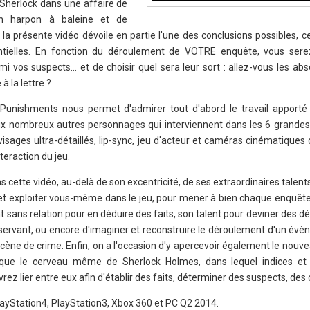
 Sherlock dans une affaire de
un harpon à baleine et de
la présente vidéo dévoile en partie l'une des conclusions possibles, c
ntielles. En fonction du déroulement de VOTRE enquête, vous ser
i vos suspects... et de choisir quel sera leur sort : allez-vous les ab
à la lettre ?
Punishments nous permet d'admirer tout d'abord le travail apporté 
x nombreux autres personnages qui interviennent dans les 6 grande
isages ultra-détaillés, lip-sync, jeu d'acteur et caméras cinématiques
teraction du jeu.
cette vidéo, au-delà de son excentricité, de ses extraordinaires talent
r et exploiter vous-même dans le jeu, pour mener à bien chaque enquête
ans relation pour en déduire des faits, son talent pour deviner des déta
ervant, ou encore d'imaginer et reconstruire le déroulement d'un év
scène de crime. Enfin, on a l'occasion d'y apercevoir également le nouve
 que le cerveau même de Sherlock Holmes, dans lequel indices et 
rez lier entre eux afin d'établir des faits, déterminer des suspects, des
ayStation4, PlayStation3, Xbox 360 et PC Q2 2014.