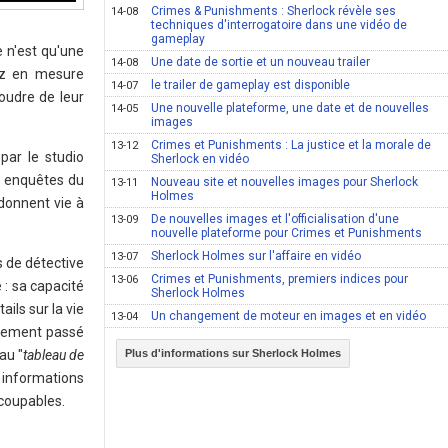
Crimes & Punishments : Sherlock révèle ses
14-08
techniques d'interrogatoire dans une vidéo de
gameplay
e n'est qu'une
Une date de sortie et un nouveau trailer
14-08
ez en mesure
le trailer de gameplay est disponible
14-07
soudre de leur
Une nouvelle plateforme, une date et de nouvelles
14-05
images
Crimes et Punishments : La justice et la morale de
13-12
par le studio
Sherlock en vidéo
s enquêtes du
Nouveau site et nouvelles images pour Sherlock
13-11
Holmes
 donnent vie à
De nouvelles images et l'officialisation d'une
13-09
nouvelle plateforme pour Crimes et Punishments
Sherlock Holmes sur l'affaire en vidéo
13-07
s de détective
Crimes et Punishments, premiers indices pour
13-06
 : sa capacité
Sherlock Holmes
ils sur la vie
Un changement de moteur en images et en vidéo
13-04
ènement passé
au "
tableau de
Plus d'informations sur Sherlock Holmes
informations
 coupables.