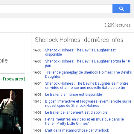
3,209 lectures
Sherlock Holmes : dernières infos
Sherlock Holmes: The Devil's Daughter est
16-06
disponible
ile
Sherlock Holmes: The Devil's Daughter sortira le 10
16-06
juin
Trailer de gameplay de Sherlock Holmes: The Devil's
16-05
Daughter
 - Frogwares ]
Sherlock Holmes : The Devil's Daughter se montre
16-04
en vidéo et annonce une nouvelle date de sortie
Le trailer d'annonce est disponible
16-03
Bigben Interactive et Frogwares lèvent le voile sur le
15-10
nouvel opus de Sherlock Holmes
Le trailer de lancement est disponible
14-09
Petits meurtres en vidéo et en musique dans le
14-09
trailer 'Pretty Little Crimes'
L'art de la métamorphose par Sherlock
14-09