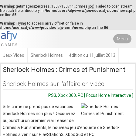
Warning
: getimagesize(press_1307/130711_crimes.jpg): Failed to open stream:
No such file or directory in
/home/users/afjv/www/jeuvideo.afjv.com/news.php
on line
85
Warning
: Trying to access array offset on false in
/home/users/afjv/www/jeuvideo.afjv.com/news.php
on line
86
Menu
Jeux Vidéo
Sherlock Holmes
édition du 11 juillet 2013
Sherlock Holmes : Crimes et Punishment
Sherlock Holmes sur l'affaire en vidéo
PS3, Xbox 360, PC [ Focus Home Interactive ]
Si le crime ne prend pas de vacances...
Sherlock Holmes non plus ! Découvrez
aujourd'hui un premier vrai Teaser de
Crimes & Punishments, le nouveau jeu d’enquête de Sherlock
Holmes à venir sur PlayStation3, Xbox 360 et PC.