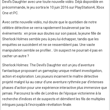
Devil’s Daughter avec une toute nouvelle vidéo. Déjà disponible en
précommande, le jeu sortira le 10 juin 2016 sur PlayStation4, Xbox
One et PC.
Avec cette nouvelle vidéo, nul doute que le quotidien de notre
célèbre détective se verra rapidement bouleversé par les
événements : en proie aux doutes sur son passé, la jeune fille de
Sherlock Holmes semble peu à peu lui échapper, tandis que les
enquêtes se succèdent et ne se ressemblent pas. Une vaste
manipulation semble se profiler… Un suspect ne pourrait-il pas en
cacher un autre ?
Sherlock Holmes: The Devil’s Daughter est un jeu d’aventure
fantastique proposant un gameplay unique mêlant investigation,
action et exploration. Les joueurs incarnent le maître détective
projeté malgré lui au cœur d’une aventure rythmée par d’intenses
phases d’action pour une expérience interactive plus immersive que
jamais. Parcourez la ville de Londres de l’époque victorienne à la
recherche d’indices et de suspects et démêlent les fils de multiples
intrigues jusqu’à l’incroyable révélation finale.