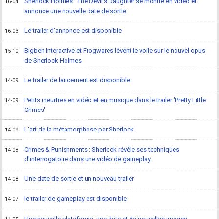
Sherlock Holmes : The Devil's Daughter se montre en vidéo et
16-04
annonce une nouvelle date de sortie
Le trailer d'annonce est disponible
16-03
Bigben Interactive et Frogwares lèvent le voile sur le nouvel opus
15-10
de Sherlock Holmes
Le trailer de lancement est disponible
14-09
Petits meurtres en vidéo et en musique dans le trailer 'Pretty Little
14-09
Crimes'
L'art de la métamorphose par Sherlock
14-09
Crimes & Punishments : Sherlock révèle ses techniques
14-08
d'interrogatoire dans une vidéo de gameplay
Une date de sortie et un nouveau trailer
14-08
le trailer de gameplay est disponible
14-07
Une nouvelle plateforme, une date et de nouvelles images