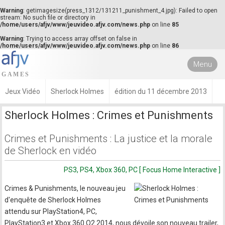
Warning
: getimagesize(press_1312/131211_punishment_4.jpg): Failed to open
stream: No such file or directory in
/home/users/afjv/www/jeuvideo.afjv.com/news.php
on line
85
Warning
: Trying to access array offset on false in
/home/users/afjv/www/jeuvideo.afjv.com/news.php
on line
86
Menu
Jeux Vidéo
Sherlock Holmes
édition du 11 décembre 2013
Sherlock Holmes : Crimes et Punishments
Crimes et Punishments : La justice et la morale
de Sherlock en vidéo
PS3, PS4, Xbox 360, PC [ Focus Home Interactive ]
Crimes & Punishments, le nouveau jeu
d'enquête de Sherlock Holmes
attendu sur PlayStation4, PC,
PlayStation3 et Xbox 360 Q2 2014, nous dévoile son nouveau trailer,