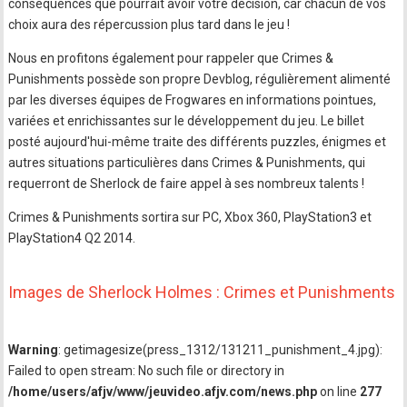
conséquences que pourrait avoir votre décision, car chacun de vos
choix aura des répercussion plus tard dans le jeu !
Nous en profitons également pour rappeler que Crimes &
Punishments possède son propre Devblog, régulièrement alimenté
par les diverses équipes de Frogwares en informations pointues,
variées et enrichissantes sur le développement du jeu. Le billet
posté aujourd'hui-même traite des différents puzzles, énigmes et
autres situations particulières dans Crimes & Punishments, qui
requerront de Sherlock de faire appel à ses nombreux talents !
Crimes & Punishments sortira sur PC, Xbox 360, PlayStation3 et
PlayStation4 Q2 2014.
Images de Sherlock Holmes : Crimes et Punishments
Warning
: getimagesize(press_1312/131211_punishment_4.jpg):
Failed to open stream: No such file or directory in
/home/users/afjv/www/jeuvideo.afjv.com/news.php
on line
277