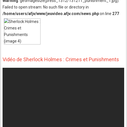
Warning
: getimagesize(press_1312/131211_punishment_1.jpg):
Failed to open stream: No such file or directory in
/home/users/afjv/www/jeuvideo.afjv.com/news.php
on line
277
Vidéo de Sherlock Holmes : Crimes et Punishments