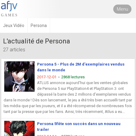
Menu
Jeux Vidéo
Persona
L'actualité de Persona
27 articles
Persona 5 - Plus de 2M d'exemplaires vendus
dans le monde
2017-12-01
2868 lectures
ATLUS annonce aujourd'hui que les ventes globales
de Persona 5 sur PlayStation4 et PlayStation３ ont
dépassé la barre des 2 millions d'exemplaires vendus
dans le monde ! Dès son lancement, le jeu a été très bien accueilli tant par
les média que par les joueurs, et il a été récompensé de nombreuses fois
tant par la presse que par les fans. Ainsi, très récemment, Atlus a eu...
Persona 5fête son succès dans un nouveau
trailer