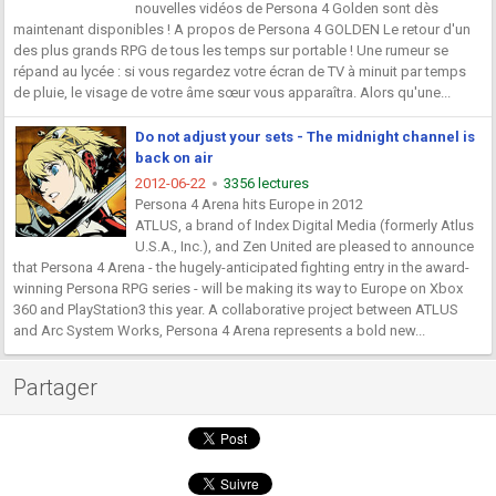
nouvelles vidéos de Persona 4 Golden sont dès
maintenant disponibles ! A propos de Persona 4 GOLDEN Le retour d'un
des plus grands RPG de tous les temps sur portable ! Une rumeur se
répand au lycée : si vous regardez votre écran de TV à minuit par temps
de pluie, le visage de votre âme sœur vous apparaîtra. Alors qu'une...
Do not adjust your sets - The midnight channel is
back on air
2012-06-22
3356 lectures
Persona 4 Arena hits Europe in 2012
ATLUS, a brand of Index Digital Media (formerly Atlus
U.S.A., Inc.), and Zen United are pleased to announce
that Persona 4 Arena - the hugely-anticipated fighting entry in the award-
winning Persona RPG series - will be making its way to Europe on Xbox
360 and PlayStation3 this year. A collaborative project between ATLUS
and Arc System Works, Persona 4 Arena represents a bold new...
Partager