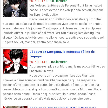
2016-11-17
3083 lectures
Les Voleurs fantômes de Persona 5 ont fait un sacré
casse : ils ont dérobé les voix japonaises du jeu pour
les livrer à Atlus USA
Découvrez une nouvelle vidéo éducative qui montre
aux aspirants fauteur de trouble comment vivre une vie scolaire honnête
et normale durant la journée. C'est important de ressembler à un lycéen
lambda durant la journée afin d'éviter l'œil toujours vigilant des figures
d'autorités. Les activités comme aller en cours, sortir avec ses amis, avoir
un petit boulot, manger, s'entraîner dans la salle...
Découvrez Morgana, la mascotte féline de
l'équipe
2016-11-14
3166 lectures
Apprenez-en plus sur Morgana, la mascotte féline des
Phantom Thieves
Nous avons un nouveau membre des Phantom
Thieves à démasquer aujourd'hui. Chaque équipe qui se respecte a
besoin d'une mascotte, et cette tâche est dévolue à cette... chose qui
ressemble à un chat et que l'on connaît sous le nom de Morgana. Vous
pensez sans doute : "mais de quoi parlent-ils ? Cette" chose "est à
l'évidence un adorable chat". Mais nous devons vous dire que...