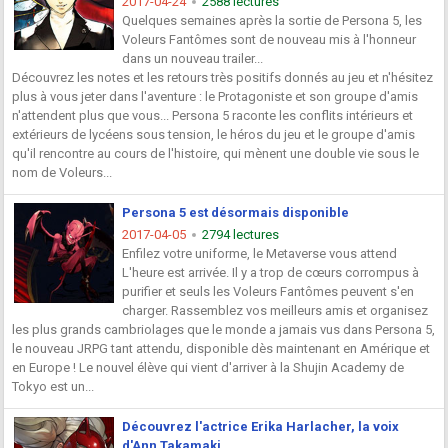
2017-04-24
2588 lectures
Quelques semaines après la sortie de Persona 5, les
Voleurs Fantômes sont de nouveau mis à l'honneur
dans un nouveau trailer...
Découvrez les notes et les retours très positifs donnés au jeu et n'hésitez
plus à vous jeter dans l'aventure : le Protagoniste et son groupe d'amis
n'attendent plus que vous... Persona 5 raconte les conflits intérieurs et
extérieurs de lycéens sous tension, le héros du jeu et le groupe d'amis
qu'il rencontre au cours de l'histoire, qui mènent une double vie sous le
nom de Voleurs...
Persona 5 est désormais disponible
2017-04-05
2794 lectures
Enfilez votre uniforme, le Metaverse vous attend
L'heure est arrivée. Il y a trop de cœurs corrompus à
purifier et seuls les Voleurs Fantômes peuvent s'en
charger. Rassemblez vos meilleurs amis et organisez
les plus grands cambriolages que le monde a jamais vus dans Persona 5,
le nouveau JRPG tant attendu, disponible dès maintenant en Amérique et
en Europe ! Le nouvel élève qui vient d'arriver à la Shujin Academy de
Tokyo est un...
Découvrez l'actrice Erika Harlacher, la voix
d'Ann Takamaki