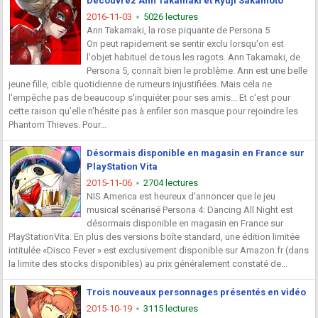
Découvrez Ann Takamaki et Ryuji Sakamoto
2016-11-03
5026 lectures
Ann Takamaki, la rose piquante de Persona 5
On peut rapidement se sentir exclu lorsqu'on est
l'objet habituel de tous les ragots. Ann Takamaki, de
Persona 5, connaît bien le problème. Ann est une belle
jeune fille, cible quotidienne de rumeurs injustifiées. Mais cela ne
l'empêche pas de beaucoup s'inquiéter pour ses amis... Et c'est pour
cette raison qu'elle n'hésite pas à enfiler son masque pour rejoindre les
Phantom Thieves. Pour...
Désormais disponible en magasin en France sur
PlayStation Vita
2015-11-06
2704 lectures
NIS America est heureux d'annoncer que le jeu
musical scénarisé Persona 4: Dancing All Night est
désormais disponible en magasin en France sur
PlayStationVita. En plus des versions boîte standard, une édition limitée
intitulée «Disco Fever » est exclusivement disponible sur Amazon.fr (dans
la limite des stocks disponibles) au prix généralement constaté de...
Trois nouveaux personnages présentés en vidéo
2015-10-19
3115 lectures