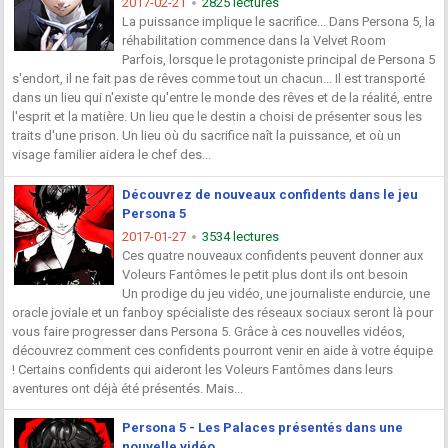
2017-02-21
2825 lectures
La puissance implique le sacrifice... Dans Persona 5, la
réhabilitation commence dans la Velvet Room
Parfois, lorsque le protagoniste principal de Persona 5
s'endort, il ne fait pas de rêves comme tout un chacun... Il est transporté
dans un lieu qui n'existe qu'entre le monde des rêves et de la réalité, entre
l'esprit et la matière. Un lieu que le destin a choisi de présenter sous les
traits d'une prison. Un lieu où du sacrifice naît la puissance, et où un
visage familier aidera le chef des...
Découvrez de nouveaux confidents dans le jeu
Persona 5
2017-01-27
3534 lectures
Ces quatre nouveaux confidents peuvent donner aux
Voleurs Fantômes le petit plus dont ils ont besoin
Un prodige du jeu vidéo, une journaliste endurcie, une
oracle joviale et un fanboy spécialiste des réseaux sociaux seront là pour
vous faire progresser dans Persona 5. Grâce à ces nouvelles vidéos,
découvrez comment ces confidents pourront venir en aide à votre équipe
! Certains confidents qui aideront les Voleurs Fantômes dans leurs
aventures ont déjà été présentés. Mais...
Persona 5 - Les Palaces présentés dans une
nouvelle vidéo