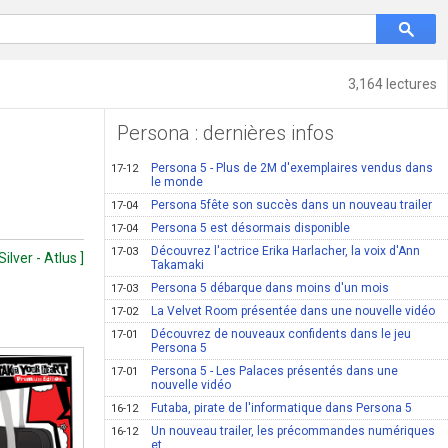
3,164 lectures
Persona : dernières infos
Persona 5 - Plus de 2M d'exemplaires vendus dans
17-12
le monde
Persona 5fête son succès dans un nouveau trailer
17-04
Persona 5 est désormais disponible
17-04
Découvrez l'actrice Erika Harlacher, la voix d'Ann
17-03
ilver - Atlus ]
Takamaki
Persona 5 débarque dans moins d'un mois
17-03
La Velvet Room présentée dans une nouvelle vidéo
17-02
Découvrez de nouveaux confidents dans le jeu
17-01
Persona 5
Persona 5 - Les Palaces présentés dans une
17-01
nouvelle vidéo
Futaba, pirate de l'informatique dans Persona 5
16-12
Un nouveau trailer, les précommandes numériques
16-12
et...