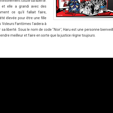
définitivement coûté sa liberté.
 et elle a grandi avec des
ent ce qu'il fallait faire,
é élevée pour être une fille
s Voleurs Fantômes l'aidera à
 sa liberté. Sous le nom de code "
Noir"
, Haru est une personne bienveil
ndre meilleur et faire en sorte que la justice règne toujours.