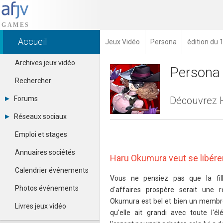
Accueil
Jeux Vidéo
Persona
édition du
Archives jeux vidéo
Persona
Rechercher
Forums
Découvrez H
Tous les forums
Réseaux sociaux
Créer un compte
Dailymotion
Se connecter
Emploi et stages
Facebook
Contacter un modérateur
Google+
Annuaires sociétés
Haru Okumura veut se libére
Instagram
Pinterest
Calendrier événements
Twitter
Vous ne pensiez pas que la fi
Youtube
Photos événements
d'affaires prospère serait une 
Okumura est bel et bien un membre
Livres jeux vidéo
qu'elle ait grandi avec toute l'é