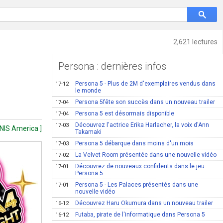
2,621 lectures
Persona : dernières infos
Persona 5 - Plus de 2M d'exemplaires vendus dans
17-12
le monde
Persona 5fête son succès dans un nouveau trailer
17-04
Persona 5 est désormais disponible
17-04
Découvrez l'actrice Erika Harlacher, la voix d'Ann
17-03
 NIS America ]
Takamaki
Persona 5 débarque dans moins d'un mois
17-03
La Velvet Room présentée dans une nouvelle vidéo
17-02
Découvrez de nouveaux confidents dans le jeu
17-01
Persona 5
Persona 5 - Les Palaces présentés dans une
17-01
nouvelle vidéo
Découvrez Haru Okumura dans un nouveau trailer
16-12
Futaba, pirate de l'informatique dans Persona 5
16-12