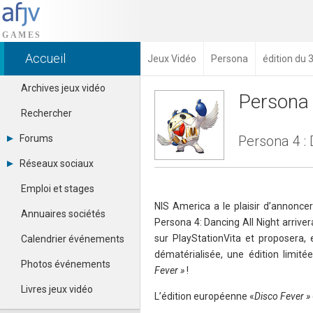
Accueil
Jeux Vidéo
Persona
édition du 
Archives jeux vidéo
Persona 
Rechercher
Forums
Persona 4 :
Tous les forums
Réseaux sociaux
Créer un compte
Dailymotion
Se connecter
Emploi et stages
Facebook
Contacter un modérateur
NIS America a le plaisir d’annonce
Google+
Annuaires sociétés
Persona 4: Dancing All Night arriv
Instagram
Pinterest
sur PlayStationVita et proposera, 
Calendrier événements
Twitter
dématérialisée, une édition limité
Youtube
Photos événements
Fever »
!
Livres jeux vidéo
L’édition européenne «
Disco Fever »