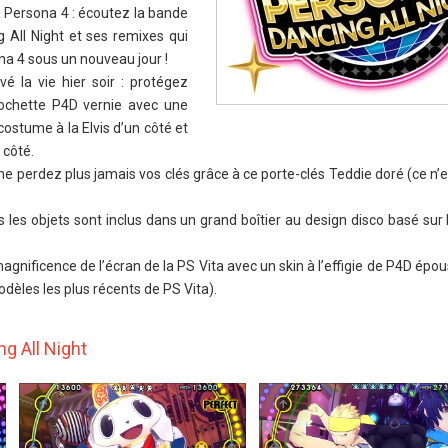
 Persona 4 : écoutez la bande
g All Night et ses remixes qui
na 4 sous un nouveau jour !
é la vie hier soir : protégez
pochette P4D vernie avec une
costume à la Elvis d’un côté et
 côté.
ne perdez plus jamais vos clés grâce à ce porte-clés Teddie doré (ce n’e
us les objets sont inclus dans un grand boîtier au design disco basé sur
gnificence de l’écran de la PS Vita avec un skin à l’effigie de P4D épo
dèles les plus récents de PS Vita).
g All Night