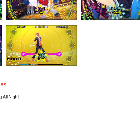
res
g All Night