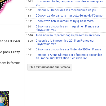
Un nouveau trailer, les précommandes numériques
16-12
et...
Persona 5 - Découvrez les mécaniques de jeu
16-11
Découvrez Morgana, la mascotte féline de l'équipe
16-11
Découvrez Ann Takamaki et Ryuji Sakamoto
16-11
Désormais disponible en magasin en France sur
15-11
PlayStation Vita
Trois nouveaux personnages présentés en vidéo
15-10
Disponible le 6 novembre 2015 en France sur
st pas du vrai
15-08
PlayStation Vita
Désormais disponible sur Nintendo 3DS en France
14-11
 le pack Crazy
Persona 4 Arena Ultimax est désormais disponible
14-11
en France sur PlayStation 3 et Xbox 360
usant la forme
Plus d'informations sur Persona