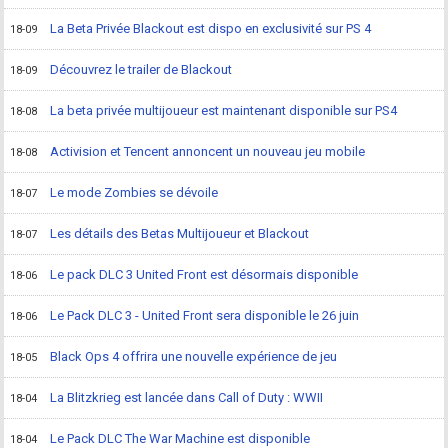
La Beta Privée Blackout est dispo en exclusivité sur PS 4
18-09
Découvrez le trailer de Blackout
18-09
La beta privée multijoueur est maintenant disponible sur PS4
18-08
Activision et Tencent annoncent un nouveau jeu mobile
18-08
Le mode Zombies se dévoile
18-07
Les détails des Betas Multijoueur et Blackout
18-07
Le pack DLC 3 United Front est désormais disponible
18-06
Le Pack DLC 3 - United Front sera disponible le 26 juin
18-06
Black Ops 4 offrira une nouvelle expérience de jeu
18-05
La Blitzkrieg est lancée dans Call of Duty : WWII
18-04
Le Pack DLC The War Machine est disponible
18-04