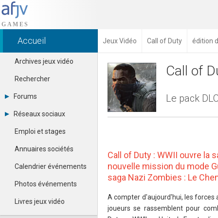
Accueil
Jeux Vidéo
Call of Duty
édition 
Archives jeux vidéo
Call of D
Rechercher
Forums
Le pack DLC
Tous les forums
Réseaux sociaux
Créer un compte
Dailymotion
Se connecter
Emploi et stages
Facebook
Contacter un modérateur
Google+
Annuaires sociétés
Call of Duty : WWII ouvre la 
Instagram
Pinterest
nouvelle mission du mode Gu
Calendrier événements
Twitter
saga Nazi Zombies : Le Che
Youtube
Photos événements
A compter d'aujourd'hui, les forces 
Livres jeux vidéo
joueurs se rassemblent pour comb