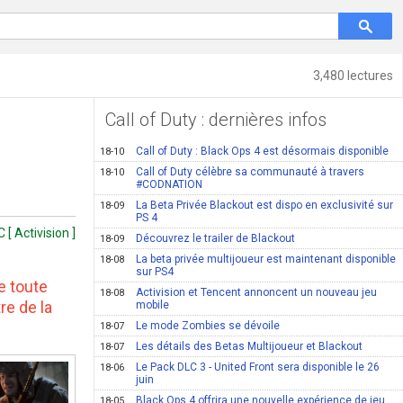
3,480 lectures
Call of Duty : dernières infos
Call of Duty : Black Ops 4 est désormais disponible
18-10
Call of Duty célèbre sa communauté à travers
18-10
#CODNATION
La Beta Privée Blackout est dispo en exclusivité sur
18-09
PS 4
[ Activision ]
Découvrez le trailer de Blackout
18-09
La beta privée multijoueur est maintenant disponible
18-08
sur PS4
e toute
Activision et Tencent annoncent un nouveau jeu
18-08
re de la
mobile
Le mode Zombies se dévoile
18-07
Les détails des Betas Multijoueur et Blackout
18-07
Le Pack DLC 3 - United Front sera disponible le 26
18-06
juin
Black Ops 4 offrira une nouvelle expérience de jeu
18-05