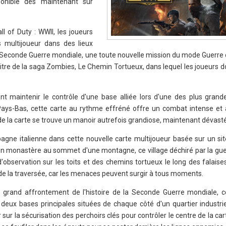
ponible dès maintenant sur
l of Duty : WWII, les joueurs
s multijoueur dans des lieux
 Seconde Guerre mondiale, une toute nouvelle mission du mode Guerre 
itre de la saga Zombies, Le Chemin Tortueux, dans lequel les joueurs do
t maintenir le contrôle d'une base alliée lors d'une des plus grand
ays-Bas, cette carte au rythme effréné offre un combat intense et
de la carte se trouve un manoir autrefois grandiose, maintenant dévasté
gne italienne dans cette nouvelle carte multijoueur basée sur un sit
s un monastère au sommet d'une montagne, ce village déchiré par la gue
d'observation sur les toits et des chemins tortueux le long des falaise
 de la traversée, car les menaces peuvent surgir à tous moments.
s grand affrontement de l'histoire de la Seconde Guerre mondiale, c
eux bases principales situées de chaque côté d'un quartier industrie
 sur la sécurisation des perchoirs clés pour contrôler le centre de la car