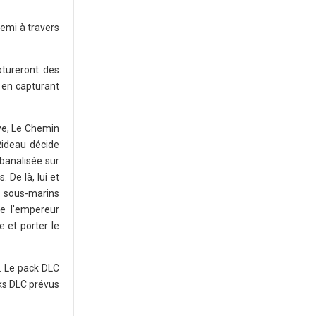
nemi à travers
ptureront des
l en capturant
ve, Le Chemin
Rideau décide
banalisée sur
 De là, lui et
s sous-marins
e l'empereur
 et porter le
4. Le pack DLC
cks DLC prévus