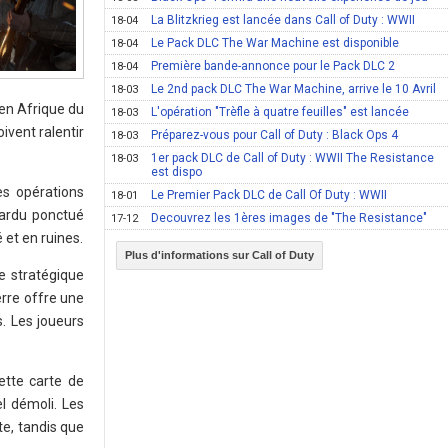
La Blitzkrieg est lancée dans Call of Duty : WWII
18-04
Le Pack DLC The War Machine est disponible
18-04
Première bande-annonce pour le Pack DLC 2
18-04
Le 2nd pack DLC The War Machine, arrive le 10 Avril
18-03
en Afrique du
L'opération "Trèfle à quatre feuilles" est lancée
18-03
ivent ralentir
Préparez-vous pour Call of Duty : Black Ops 4
18-03
1er pack DLC de Call of Duty : WWII The Resistance
18-03
est dispo
es opérations
Le Premier Pack DLC de Call Of Duty : WWII
18-01
 ardu ponctué
Decouvrez les 1ères images de "The Resistance"
17-12
 et en ruines.
Plus d'informations sur Call of Duty
e stratégique
rre offre une
s. Les joueurs
ette carte de
l démoli. Les
te, tandis que