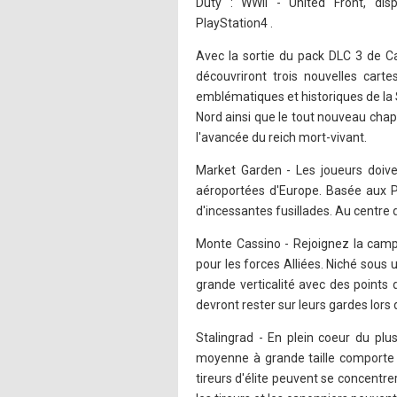
Duty : WWII - United Front, dis
PlayStation4 .
Avec la sortie du pack DLC 3 de Cal
découvriront trois nouvelles carte
emblématiques et historiques de la
Nord ainsi que le tout nouveau chap
l'avancée du reich mort-vivant.
Market Garden - Les joueurs doiven
aéroportées d'Europe. Basée aux P
d'incessantes fusillades. Au centre 
Monte Cassino - Rejoignez la campa
pour les forces Alliées. Niché sou
grande verticalité avec des points 
devront rester sur leurs gardes lors
Stalingrad - En plein coeur du plu
moyenne à grande taille comporte d
tireurs d'élite peuvent se concentrer