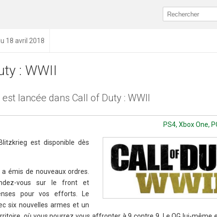
du 18 avril 2018
uty : WWII
g est lancée dans Call of Duty : WWII
PS4, Xbox One, PC 
itzkrieg est disponible dès
G a émis de nouveaux ordres.
ndez-vous sur le front et
nses pour vos efforts. Le
ec six nouvelles armes et un
ritoire, où vous pourrez vous affronter à 9 contre 9. Le QG lui-même 