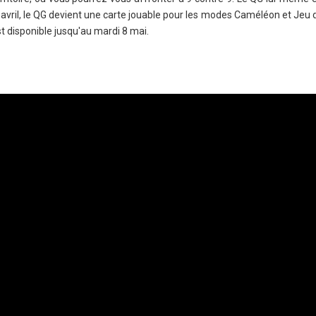
 avril, le QG devient une carte jouable pour les modes Caméléon et Jeu 
t disponible jusqu'au mardi 8 mai.