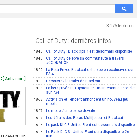
3,175 lectures
Call of Duty : dernières infos
Call of Duty : Black Ops 4 est désormais disponible
18-10
Call of Duty célèbre sa communauté à travers
18-10
#CODNATION
La Beta Privée Blackout est dispo en exclusivité sur
18-09
PS 4
[ Activision ]
Découvrez le trailer de Blackout
18-09
La beta privée multijoueur est maintenant disponible
18-08
sur PS4
Activision et Tencent annoncent un nouveau jeu
18-08
mobile
Le mode Zombies se dévoile
18-07
Les détails des Betas Multijoueur et Blackout
18-07
Le pack DLC 3 United Front est désormais disponible
18-06
Le Pack DLC 3 - United Front sera disponible le 26
18-06
juin
est devenu un