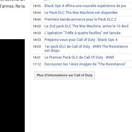
Black Ops 4 offrira une nouvelle expérience de jeu
d'armes. Ne la
18-05
Le Pack DLC The War Machine est disponible
18-04
Première bande-annonce pour le Pack DLC 2
18-04
Le 2nd pack DLC The War Machine, arrive le 10 Avril
18-03
L'opération "Trèfle à quatre feuilles" est lancée
18-03
Préparez-vous pour Call of Duty : Black Ops 4
18-03
1er pack DLC de Call of Duty : WWII The Resistance
18-03
est dispo
Le Premier Pack DLC de Call Of Duty : WWII
18-01
Decouvrez les 1ères images de "The Resistance"
17-12
Plus d'informations sur Call of Duty