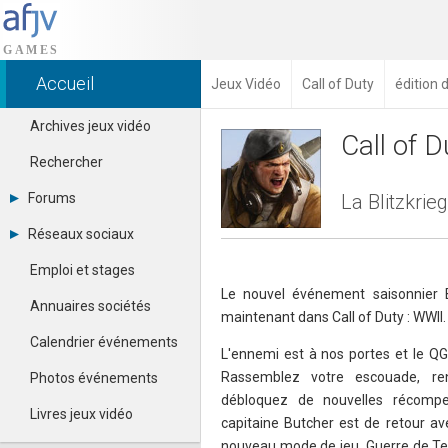
Accueil
Jeux Vidéo
Call of Duty
édition 
Archives jeux vidéo
Call of D
Rechercher
Forums
La Blitzkrie
Tous les forums
Réseaux sociaux
Créer un compte
Dailymotion
Se connecter
Emploi et stages
Facebook
Contacter un modérateur
Le nouvel événement saisonnier Bl
Google+
Annuaires sociétés
maintenant dans Call of Duty : WWII.
Instagram
Pinterest
Calendrier événements
L'ennemi est à nos portes et le Q
Twitter
Youtube
Rassemblez votre escouade, re
Photos événements
débloquez de nouvelles récompe
Livres jeux vidéo
capitaine Butcher est de retour av
nouveau mode de jeu, Guerre de Ter