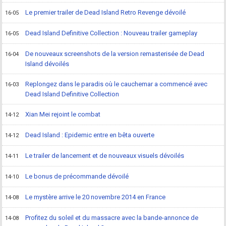
Le premier trailer de Dead Island Retro Revenge dévoilé
16-05
Dead Island Definitive Collection : Nouveau trailer gameplay
16-05
De nouveaux screenshots de la version remasterisée de Dead
16-04
Island dévoilés
Replongez dans le paradis où le cauchemar a commencé avec
16-03
Dead Island Definitive Collection
Xian Mei rejoint le combat
14-12
Dead Island : Epidemic entre en bêta ouverte
14-12
Le trailer de lancement et de nouveaux visuels dévoilés
14-11
Le bonus de précommande dévoilé
14-10
Le mystère arrive le 20 novembre 2014 en France
14-08
Profitez du soleil et du massacre avec la bande-annonce de
14-08