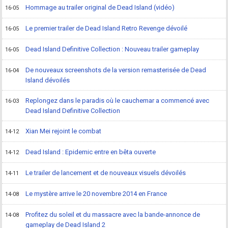
Hommage au trailer original de Dead Island (vidéo)
16-05
Le premier trailer de Dead Island Retro Revenge dévoilé
16-05
Dead Island Definitive Collection : Nouveau trailer gameplay
16-05
De nouveaux screenshots de la version remasterisée de Dead
16-04
Island dévoilés
Replongez dans le paradis où le cauchemar a commencé avec
16-03
Dead Island Definitive Collection
Xian Mei rejoint le combat
14-12
Dead Island : Epidemic entre en bêta ouverte
14-12
Le trailer de lancement et de nouveaux visuels dévoilés
14-11
Le mystère arrive le 20 novembre 2014 en France
14-08
Profitez du soleil et du massacre avec la bande-annonce de
14-08
gameplay de Dead Island 2