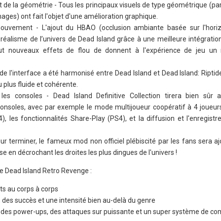
de la géométrie - Tous les principaux visuels de type géométrique (pa
ges) ont fait l'objet d'une amélioration graphique.
uvement - L'ajout du HBAO (occlusion ambiante basée sur l'horiz
 réalisme de l’univers de Dead Island grâce à une meilleure intégrati
ut nouveaux effets de flou de donnent à l'expérience de jeu un r
e de l'interface a été harmonisé entre Dead Island et Dead Island: Ripti
 plus fluide et cohérente.
es consoles - Dead Island Definitive Collection tirera bien sûr 
consoles, avec par exemple le mode multijoueur coopératif à 4 joueurs,
), les fonctionnalités Share-Play (PS4), et la diffusion et l'enregist
ur terminer, le fameux mod non officiel plébiscité par les fans sera a
se en décrochant les droites les plus dingues de l'univers !
de Dead Island Retro Revenge :
ts au corps à corps
 des succès et une intensité bien au-delà du genre
 des power-ups, des attaques sur puissante et un super système de c