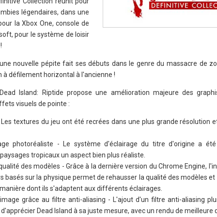
finitive Collection réunit pour
zombies légendaires, dans une
pour la Xbox One, console de
oft, pour le système de loisir
!
, une nouvelle pépite fait ses débuts dans le genre du massacre de z
 à défilement horizontal à l'ancienne !
 Dead Island: Riptide propose une amélioration majeure des graph
ets visuels de pointe :
 Les textures du jeu ont été recrées dans une plus grande résolution e
ge photoréaliste - Le système d'éclairage du titre d'origine a é
paysages tropicaux un aspect bien plus réaliste.
ualité des modèles - Grâce à la dernière version du Chrome Engine, l'i
 basés sur la physique permet de rehausser la qualité des modèles et 
manière dont ils s'adaptent aux différents éclairages.
image grâce au filtre anti-aliasing - L'ajout d'un filtre anti-aliasing pl
d'apprécier Dead Island à sa juste mesure, avec un rendu de meilleure q