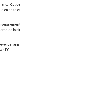
land: Riptide
le en boîte et
cun séparément
ème de loisir
Revenge, ainsi
ows PC.