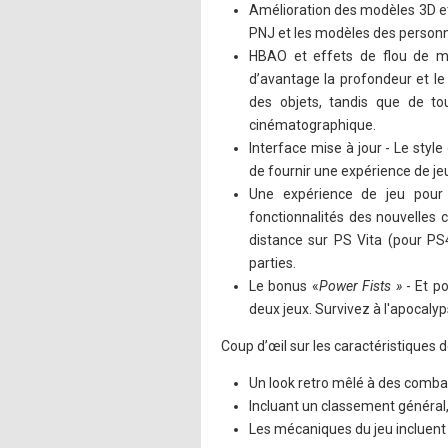
Amélioration des modèles 3D et 
PNJ et les modèles des personna
HBAO et effets de flou de mo
d’avantage la profondeur et le
des objets, tandis que de to
cinématographique.
Interface mise à jour - Le styl
de fournir une expérience de jeu
Une expérience de jeu pour l
fonctionnalités des nouvelles 
distance sur PS Vita (pour PS4
parties.
Le bonus «
Power Fists »
- Et po
deux jeux. Survivez à l'apocalyp
Coup d’œil sur les caractéristiques 
Un look retro mêlé à des comba
Incluant un classement général,
Les mécaniques du jeu incluent