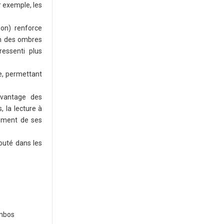
r exemple, les
on) renforce
on des ombres
essenti plus
de, permettant
avantage des
 la lecture à
rement de ses
jouté dans les
ombos