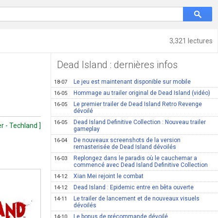
3,321 lectures
Dead Island : dernières infos
Le jeu est maintenant disponible sur mobile
18-07
Hommage au trailer original de Dead Island (vidéo)
16-05
Le premier trailer de Dead Island Retro Revenge
16-05
dévoilé
Dead Island Definitive Collection : Nouveau trailer
16-05
r - Techland ]
gameplay
De nouveaux screenshots de la version
16-04
remasterisée de Dead Island dévoilés
Replongez dans le paradis où le cauchemar a
16-03
commencé avec Dead Island Definitive Collection
Xian Mei rejoint le combat
14-12
Dead Island : Epidemic entre en bêta ouverte
14-12
Le trailer de lancement et de nouveaux visuels
14-11
dévoilés
Le bonus de précommande dévoilé
14-10