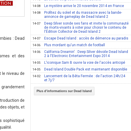
Le mystère arrive le 20 novembre 2014 en France
14-08
Profitez du soleil et du massacre avec la bande-
14-08
annonce de gameplay de Dead Island 2
Deep Silver sonde ses fans et invite la communauté
14-07
de morts-vivants à voter pour choisir le contenu de
l'Édition Collector de Dead Island 2
ombies : Dead
Escape Dead Island : accès de démence au paradis
14-07
Plus mordant qu'un match de football
14-06
California Dreamin' : Deep Silver dévoile Dead Island
14-06
ismes et des
2 à l'Electronic Entertainment Expo 2014
L'iconique Sam B ouvre la voie de l'accès anticipé
14-05
Dead Island Double Pack est maintenant disponible
14-05
t le niveau de
Lancement de la Bêta Fermée : de l'action 24h/24
14-02
et 7j/7
té grandement
Plus d'informations sur Dead Island
ntroduction de
des objets, et
us sophistiqué
ualité.