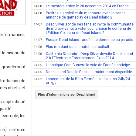
Le mystère arrive le 20 novembre 2014 en France
14-08
Profitez du soleil et du massacre avec la bande-
14-08
annonce de gameplay de Dead Island 2
Deep Silver sonde ses fans et invite la communauté
14-07
de morts-vivants à voter pour choisir le contenu de
l'Édition Collector de Dead Island 2
performances,
Escape Dead Island : accès de démence au paradis
14-07
Plus mordant qu'un match de football
14-06
t le niveau de
California Dreamin' : Deep Silver dévoile Dead Island
14-06
2 à l'Electronic Entertainment Expo 2014
L'iconique Sam B ouvre la voie de l'accès anticipé
14-05
té grandement
Dead Island Double Pack est maintenant disponible
14-05
Lancement de la Bêta Fermée : de l'action 24h/24
14-02
ntroduction de
et 7j/7
des objets, et
Plus d'informations sur Dead Island
us sophistiqué
ualité.
r exemple, les
on) renforce