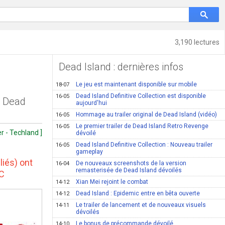
3,190 lectures
Dead Island : dernières infos
Le jeu est maintenant disponible sur mobile
18-07
Dead Island Definitive Collection est disponible
16-05
c Dead
aujourd'hui
Hommage au trailer original de Dead Island (vidéo)
16-05
Le premier trailer de Dead Island Retro Revenge
16-05
r - Techland ]
dévoilé
Dead Island Definitive Collection : Nouveau trailer
16-05
gameplay
liés) ont
De nouveaux screenshots de la version
16-04
remasterisée de Dead Island dévoilés
PC
Xian Mei rejoint le combat
14-12
Dead Island : Epidemic entre en bêta ouverte
14-12
Le trailer de lancement et de nouveaux visuels
14-11
dévoilés
Le bonus de précommande dévoilé
14-10