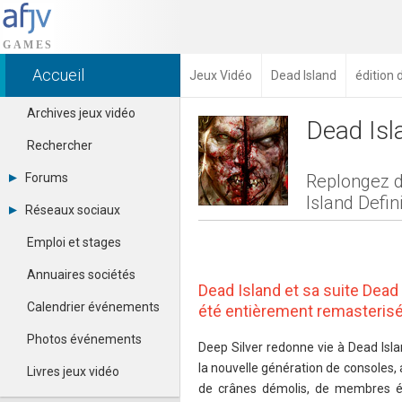
Accueil
Jeux Vidéo
Dead Island
édition
Archives jeux vidéo
Dead Isla
Rechercher
Forums
Replongez 
Island Defini
Tous les forums
Réseaux sociaux
Créer un compte
Dailymotion
Se connecter
Emploi et stages
Facebook
Contacter un modérateur
Google+
Annuaires sociétés
Instagram
Dead Island et sa suite Dead
Pinterest
Calendrier événements
été entièrement remasterisés
Twitter
Youtube
Photos événements
Deep Silver redonne vie à Dead Isla
la nouvelle génération de consoles, 
Livres jeux vidéo
de crânes démolis, de membres é