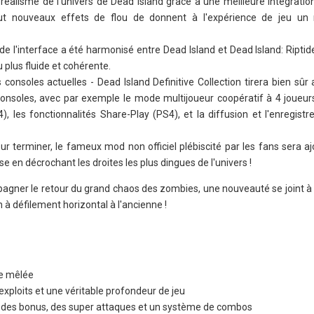
 réalisme de l’univers de Dead Island grâce à une meilleure intégrati
ut nouveaux effets de flou de donnent à l'expérience de jeu un r
e de l'interface a été harmonisé entre Dead Island et Dead Island: Ripti
 plus fluide et cohérente.
consoles actuelles - Dead Island Definitive Collection tirera bien sû
consoles, avec par exemple le mode multijoueur coopératif à 4 joueurs,
), les fonctionnalités Share-Play (PS4), et la diffusion et l'enregist
ur terminer, le fameux mod non officiel plébiscité par les fans sera a
se en décrochant les droites les plus dingues de l'univers !
pagner le retour du grand chaos des zombies, une nouveauté se joint à 
 à défilement horizontal à l'ancienne !
de mêlée
xploits et une véritable profondeur de jeu
des bonus, des super attaques et un système de combos