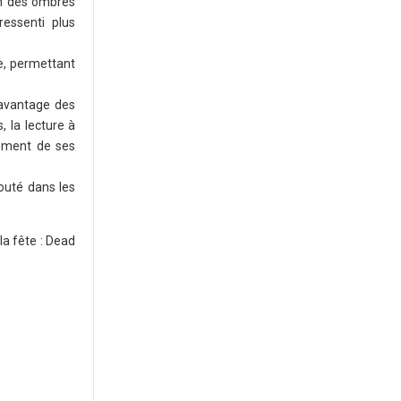
on des ombres
essenti plus
de, permettant
r avantage des
 la lecture à
rement de ses
jouté dans les
la fête : Dead