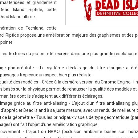
emasterisées et grandement
ead Island: Riptide, cette
Dead Island ultime.
ération de Techland, cette
and: Riptide propose une amélioration majeure des graphismes et des 
pointe :
 Les textures du jeu ont été recrées dans une plus grande résolution e
ge photoréaliste - Le système d'éclairage du titre d'origine a é
paysages tropicaux un aspect bien plus réaliste.
ualité des modèles - Grâce à la dernière version du Chrome Engine, l'i
 basés sur la physique permet de rehausser la qualité des modèles et 
manière dont ils s'adaptent aux différents éclairages.
image grâce au filtre anti-aliasing - L'ajout d'un filtre anti-aliasing pl
d'apprécier Dead Island à sa juste mesure, avec un rendu de meilleure q
de la géométrie - Tous les principaux visuels de type géométrique (pa
ges) ont fait l'objet d'une amélioration graphique.
uvement - L'ajout du HBAO (occlusion ambiante basée sur l'horiz