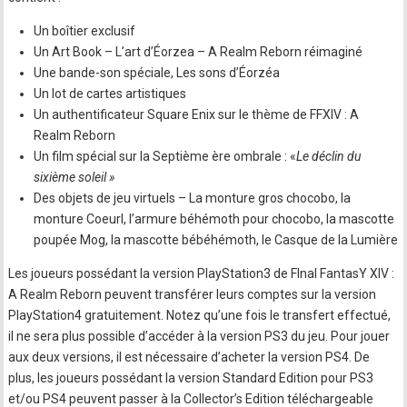
Un boîtier exclusif
Un Art Book – L’art d’Éorzea – A Realm Reborn réimaginé
Une bande-son spéciale, Les sons d’Éorzéa
Un lot de cartes artistiques
Un authentificateur Square Enix sur le thème de FFXIV : A
Realm Reborn
Un film spécial sur la Septième ère ombrale : «
Le déclin du
sixième soleil »
Des objets de jeu virtuels – La monture gros chocobo, la
monture Coeurl, l’armure béhémoth pour chocobo, la mascotte
poupée Mog, la mascotte bébéhémoth, le Casque de la Lumière
Les joueurs possédant la version PlayStation3 de FInal FantasY XIV :
A Realm Reborn peuvent transférer leurs comptes sur la version
PlayStation4 gratuitement. Notez qu’une fois le transfert effectué,
il ne sera plus possible d’accéder à la version PS3 du jeu. Pour jouer
aux deux versions, il est nécessaire d’acheter la version PS4. De
plus, les joueurs possédant la version Standard Edition pour PS3
et/ou PS4 peuvent passer à la Collector’s Edition téléchargeable