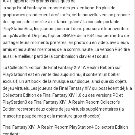
ARR) apporte les grands classiques de
la saga Final Fantasy au monde des jeux en ligne. En plus de
graphismes grandement améliorés, cette nouvelle version propose
des options de contrôle à distance grâce à la console portable
PlayStationVita, les joueurs pourront donc poursuivre leur aventure
où qu’ils aillent. De plus, l’option SHARE de la PS4 leur permettra de
partager leurs moments préférés, en photo ou en vidéo, avec leurs
amis et les autres membres de la communauté. La version PS4 tire
aussi le meilleur parti de la combinaison clavier et souris.
La Collector’s Edition de Final Fantasy XIV : A Realm Reborn sur
PlayStation4 est en vente dès aujourd’hui, il contient un boîtier
exclusif, un art book, de la musique sur disque, ainsi que six objets
de jeu virtuels. Les joueurs de Final Fantasy XIV qui possèdent déjà la
Collector’s Edition de Final Fantasy XIV 1.0 ou des versions PC et
PlayStation3 de Final Fantasy XIV : A Realm Reborn Collector’s
Edition recevront deux objets de jeu virtuels supplémentaires (la
mascotte poupée mog et la monture gros chocobo).
Final Fantasy XIV : A Realm Reborn PlayStation4 Collector’s Edition
contient :