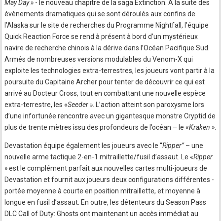
May Day »
- le nouveau chapitre de la saga Extinction. A la suite des
évènements dramatiques qui se sont déroulés aux confins de
l’Alaska sur le site de recherches du Programme Nightfall, l’équipe
Quick Reaction Force se rend à présent à bord d’un mystérieux
navire de recherche chinois à la dérive dans l’Océan Pacifique Sud.
Armés de nombreuses versions modulables du Venom-X qui
exploite les technologies extra-terrestres, les joueurs vont partir à la
poursuite du Capitaine Archer pour tenter de découvrir ce qui est
arrivé au Docteur Cross, tout en combattant une nouvelle espèce
extra-terrestre, les «
Seeder »
. L’action atteint son paroxysme lors
d’une infortunée rencontre avec un gigantesque monstre Cryptid de
plus de trente mètres issu des profondeurs de l’océan – le «
Kraken »
.
Devastation équipe également les joueurs avec le “
Ripper”
– une
nouvelle arme tactique 2-en-1 mitraillette/fusil d’assaut. Le «
Ripper
»
est le complément parfait aux nouvelles cartes multi-joueurs de
Devastation et fournit aux joueurs deux configurations différentes -
portée moyenne à courte en position mitraillette, et moyenne à
longue en fusil d’assaut. En outre, les détenteurs du Season Pass
DLC Call of Duty: Ghosts ont maintenant un accès immédiat au