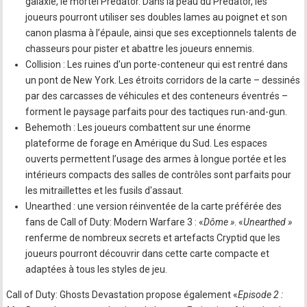
galaxie, le mortel Predator. Dans la peau du Predator, les
joueurs pourront utiliser ses doubles lames au poignet et son
canon plasma à l’épaule, ainsi que ses exceptionnels talents de
chasseurs pour pister et abattre les joueurs ennemis.
Collision : Les ruines d’un porte-conteneur qui est rentré dans
un pont de New York. Les étroits corridors de la carte – dessinés
par des carcasses de véhicules et des conteneurs éventrés –
forment le paysage parfaits pour des tactiques run-and-gun.
Behemoth : Les joueurs combattent sur une énorme
plateforme de forage en Amérique du Sud. Les espaces
ouverts permettent l’usage des armes à longue portée et les
intérieurs compacts des salles de contrôles sont parfaits pour
les mitraillettes et les fusils d'assaut.
Unearthed : une version réinventée de la carte préférée des
fans de Call of Duty: Modern Warfare 3 : «
Dôme »
. «
Unearthed »
renferme de nombreux secrets et artefacts Cryptid que les
joueurs pourront découvrir dans cette carte compacte et
adaptées à tous les styles de jeu.
Call of Duty: Ghosts Devastation propose également «
Episode 2 :