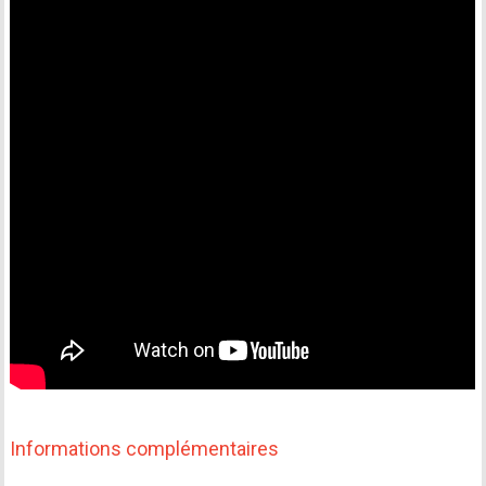
Informations complémentaires