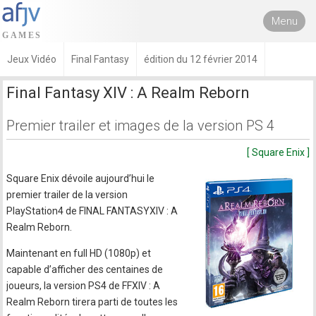
Menu
Jeux Vidéo
Final Fantasy
édition du 12 février 2014
Final Fantasy XIV : A Realm Reborn
Premier trailer et images de la version PS 4
[ Square Enix ]
Square Enix dévoile aujourd’hui le
premier trailer de la version
PlayStation4 de FINAL FANTASYXIV : A
Realm Reborn.
Maintenant en full HD (1080p) et
capable d’afficher des centaines de
joueurs, la version PS4 de FFXIV : A
Realm Reborn tirera parti de toutes les