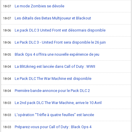
Le mode Zombies se dévoile
18-07
Les détails des Betas Multijoueur et Blackout
18-07
Le pack DLC 3 United Front est désormais disponible
18-06
Le Pack DLC 3 - United Front sera disponible le 26 juin
18-06
Black Ops 4 offrira une nouvelle expérience de jeu
18-05
La Blitzkrieg est lancée dans Call of Duty : WWII
18-04
Le Pack DLC The War Machine est disponible
18-04
Première bande-annonce pour le Pack DLC 2
18-04
Le 2nd pack DLC The War Machine, arrive le 10 Avril
18-03
L'opération "Trèfle à quatre feuilles" est lancée
18-03
Préparez-vous pour Call of Duty : Black Ops 4
18-03