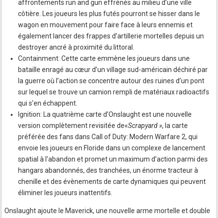
affrontements run and gun effrénés au milieu d’une ville
côtière. Les joueurs les plus futés pourront se hisser dans le
wagon en mouvement pour faire face à leurs ennemis et
également lancer des frappes d’artillerie mortelles depuis un
destroyer ancré à proximité du littoral.
Containment: Cette carte emmène les joueurs dans une
bataille enragé au cœur d’un village sud-américain déchiré par
la guerre où l’action se concentre autour des ruines d’un pont
sur lequel se trouve un camion rempli de matériaux radioactifs
qui s’en échappent.
Ignition: La quatrième carte d’Onslaught est une nouvelle
version complètement revisitée de«
Scrapyard »
, la carte
préférée des fans dans Call of Duty: Modern Warfare 2, qui
envoie les joueurs en Floride dans un complexe de lancement
spatial à l’abandon et promet un maximum d’action parmi des
hangars abandonnés, des tranchées, un énorme tracteur à
chenille et des évènements de carte dynamiques qui peuvent
éliminer les joueurs inattentifs.
Onslaught ajoute le Maverick, une nouvelle arme mortelle et double