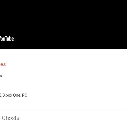
res
ts
0, Xbox One, PC
 : Ghosts