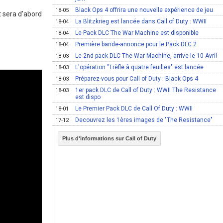
Black Ops 4 offrira une nouvelle expérience de jeu
18-05
t sera d'abord
La Blitzkrieg est lancée dans Call of Duty : WWII
18-04
Le Pack DLC The War Machine est disponible
18-04
Première bande-annonce pour le Pack DLC 2
18-04
Le 2nd pack DLC The War Machine, arrive le 10 Avril
18-03
L'opération "Trèfle à quatre feuilles" est lancée
18-03
Préparez-vous pour Call of Duty : Black Ops 4
18-03
1er pack DLC de Call of Duty : WWII The Resistance
18-03
est dispo
Le Premier Pack DLC de Call Of Duty : WWII
18-01
Decouvrez les 1ères images de "The Resistance"
17-12
Plus d'informations sur Call of Duty