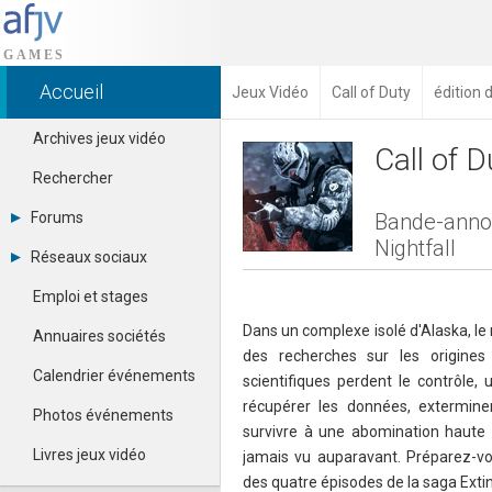
Accueil
Jeux Vidéo
Call of Duty
édition 
Archives jeux vidéo
Call of D
Rechercher
Forums
Bande-annonc
Nightfall
Tous les forums
Réseaux sociaux
Créer un compte
Dailymotion
Se connecter
Emploi et stages
Facebook
Contacter un modérateur
Google+
Dans un complexe isolé d'Alaska, l
Annuaires sociétés
Instagram
des recherches sur les origine
Pinterest
Calendrier événements
scientifiques perdent le contrôle, 
Twitter
récupérer les données, extermine
Youtube
Photos événements
survivre à une abomination haute 
Livres jeux vidéo
jamais vu auparavant. Préparez-vou
des quatre épisodes de la saga Extin