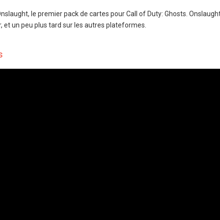
 Onslaught, le premier pack de cartes pour Call of Duty: Ghosts. Onslaugh
r, et un peu plus tard sur les autres plateformes.
s