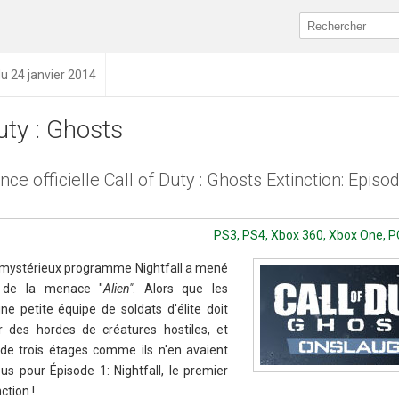
du 24 janvier 2014
uty : Ghosts
e officielle Call of Duty : Ghosts Extinction: Episo
PS3, PS4, Xbox 360, Xbox One, PC 
e mystérieux programme Nightfall a mené
s de la menace "
Alien"
. Alors que les
une petite équipe de soldats d'élite doit
r des hordes de créatures hostiles, et
de trois étages comme ils n'en avaient
s pour Épisode 1: Nightfall, le premier
ction !