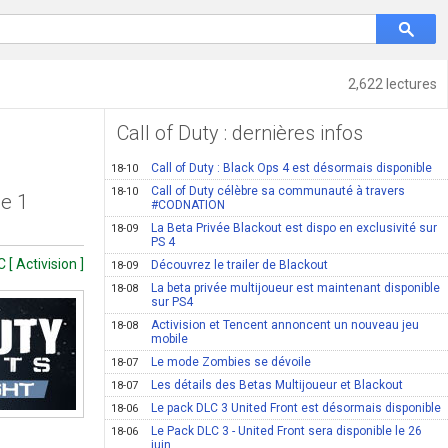
2,622 lectures
Call of Duty : dernières infos
Call of Duty : Black Ops 4 est désormais disponible
18-10
Call of Duty célèbre sa communauté à travers
18-10
de 1
#CODNATION
La Beta Privée Blackout est dispo en exclusivité sur
18-09
PS 4
[ Activision ]
Découvrez le trailer de Blackout
18-09
La beta privée multijoueur est maintenant disponible
18-08
sur PS4
Activision et Tencent annoncent un nouveau jeu
18-08
mobile
Le mode Zombies se dévoile
18-07
Les détails des Betas Multijoueur et Blackout
18-07
Le pack DLC 3 United Front est désormais disponible
18-06
Le Pack DLC 3 - United Front sera disponible le 26
18-06
juin