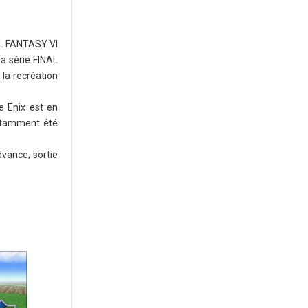
AL FANTASY VI
la série FINAL
la recréation
e Enix est en
notamment été
dvance, sortie