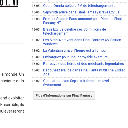
Opera Omnia célèbre 2M de téléchargements
18-05
Sephiroth arrive dans Final Fantasy Brave Exvius
18-05
Premier Season Pass annoncé pour Dissidia Final
18-03
Fantasy NT
Brave Exvius célèbre ses 30 millions de
18-03
téléchargement
Les Sims 4 arrivent dans Final Fantasy XV Edition
18-02
Windows
La Valention arrive, l'heure est à l'amour
18-02
Embarquez pour une incroyable aventure
18-02
Retrouvez des héros et des méchants légendaires
18-02
Découvrez Ivalice dans Final Fantasy XII The Zodiac
18-02
é le monde. Un
Age
écanique et la
Combattez avec Sephiroth dans le nouvel
18-02
événement
Plus d'informations sur Final Fantasy
tend exploiter
Ensemble, ils
ouleverseront