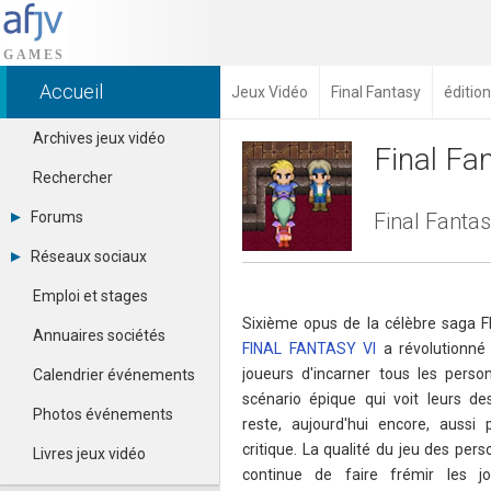
Accueil
Jeux Vidéo
Final Fantasy
éditio
Archives jeux vidéo
Final Fa
Rechercher
Forums
Final Fantas
Tous les forums
Réseaux sociaux
Créer un compte
Dailymotion
Se connecter
Emploi et stages
Facebook
Contacter un modérateur
Sixième opus de la célèbre saga 
Google+
Annuaires sociétés
FINAL FANTASY VI
a révolutionné
Instagram
Pinterest
joueurs d'incarner tous les perso
Calendrier événements
Twitter
scénario épique qui voit leurs des
Youtube
Photos événements
reste, aujourd'hui encore, aussi
critique. La qualité du jeu des per
Livres jeux vidéo
continue de faire frémir les j