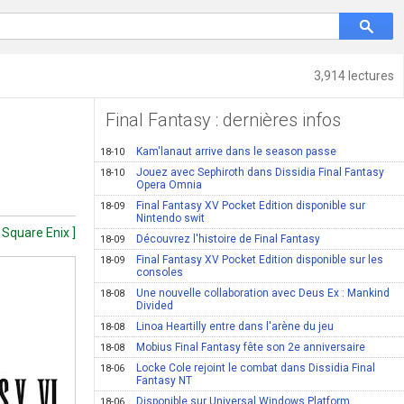
3,914 lectures
Final Fantasy : dernières infos
Kam'lanaut arrive dans le season passe
18-10
Jouez avec Sephiroth dans Dissidia Final Fantasy
18-10
Opera Omnia
Final Fantasy XV Pocket Edition disponible sur
18-09
Nintendo swit
 Square Enix ]
Découvrez l'histoire de Final Fantasy
18-09
Final Fantasy XV Pocket Edition disponible sur les
18-09
consoles
Une nouvelle collaboration avec Deus Ex : Mankind
18-08
Divided
Linoa Heartilly entre dans l'arène du jeu
18-08
Mobius Final Fantasy fête son 2e anniversaire
18-08
Locke Cole rejoint le combat dans Dissidia Final
18-06
Fantasy NT
Disponible sur Universal Windows Platform
18-06