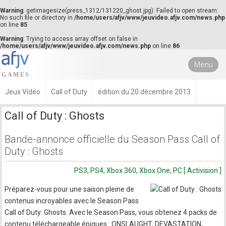
Warning
: getimagesize(press_1312/131220_ghost.jpg): Failed to open stream:
No such file or directory in
/home/users/afjv/www/jeuvideo.afjv.com/news.php
on line
85
Warning
: Trying to access array offset on false in
/home/users/afjv/www/jeuvideo.afjv.com/news.php
on line
86
Menu
Jeux Vidéo
Call of Duty
édition du 20 décembre 2013
Call of Duty : Ghosts
Bande-annonce officielle du Season Pass Call of
Duty : Ghosts
PS3, PS4, Xbox 360, Xbox One, PC [ Activision ]
Préparez-vous pour une saison pleine de
contenus incroyables avec le Season Pass
Call of Duty: Ghosts. Avec le Season Pass, vous obtenez 4 packs de
contenu téléchargeable épiques : ONSLAUGHT, DEVASTATION,