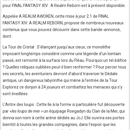
pour FINAL FANTASY XIV : A Realm Reborn est à présent disponible.
Appelée A REALM AWOKEN, cette mise à jour 2.1 de FINAL
FANTASY XIV: A REALM REBORN, propose de nombreux nouveaux
contenus que vous pouvez découvrir dans cette bande-annonce,
dont :
La Tour de Cristal : S'élançant jusqu'aux cieux, ce monolithe
imposant longtemps considéré comme une légende d'un lointain
passé, est remonté à la surface lors du Fléau. Pourquoi un tel édifice
? Quelles reliques oubliées peut-il bien renfermer ? Pour percer tous
ses secrets, les aventuriers devront d’abord traverser le Dédale
antique, un dangereux labyrinthe qui mène à l’entrée de la Tour.
Explorez ce donjon à 24 joueurs et combattez les menaces qui s’y
sont éveillées.
L’Antre des loups : Cette île à la forme si particulière fut découverte
par «
les loups de mer »
un équipage Roegadyn du Clan de la Mer, qui
donna son nom à cette arène dédiée au JcJ. Elle ouvrira ses portes
bientôt à toutes les grandes compagnies, dans l’espoir que les