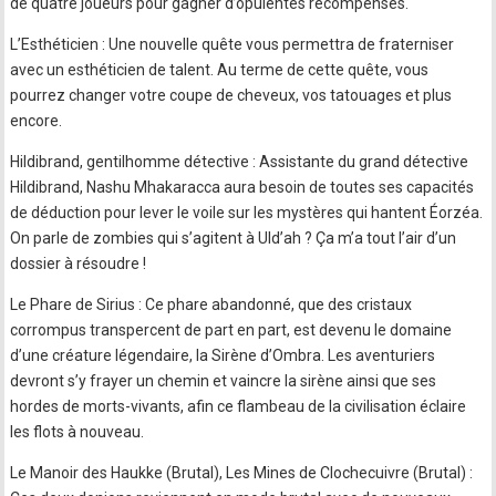
de quatre joueurs pour gagner d’opulentes récompenses.
L’Esthéticien : Une nouvelle quête vous permettra de fraterniser
avec un esthéticien de talent. Au terme de cette quête, vous
pourrez changer votre coupe de cheveux, vos tatouages et plus
encore.
Hildibrand, gentilhomme détective : Assistante du grand détective
Hildibrand, Nashu Mhakaracca aura besoin de toutes ses capacités
de déduction pour lever le voile sur les mystères qui hantent Éorzéa.
On parle de zombies qui s’agitent à Uld’ah ? Ça m’a tout l’air d’un
dossier à résoudre !
Le Phare de Sirius : Ce phare abandonné, que des cristaux
corrompus transpercent de part en part, est devenu le domaine
d’une créature légendaire, la Sirène d’Ombra. Les aventuriers
devront s’y frayer un chemin et vaincre la sirène ainsi que ses
hordes de morts-vivants, afin ce flambeau de la civilisation éclaire
les flots à nouveau.
Le Manoir des Haukke (Brutal), Les Mines de Clochecuivre (Brutal) :