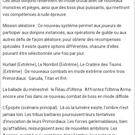
Ces deux donjons reviennent en mode brutal avec de nouveaux
monstres et pièges, ainsi que des boss plus puissants, qui mettront
vos compétences à rude épreuve.
Mission aléatoire : Ce nouveau système permet aux joueurs de
participer aux donjons instanciés, aux opérations de guilde ou aux
autres défis de façon aléatoire, pour obtenir des récompenses
spéciales. Il existe quatre options différentes, chacune d'elles
pouvant être sélectionnée une fois par jour.
Hurlœil (Extrême), Le Nombril (Extrême), Le Cratère des Tisons
(Extrême) : De nouveaux combats en mode extrême contre trois
Primordiaux : Garuda, Titan et Ifrit.
La ballade du ménestrel : le Fléau d’Ultima : Affrontez l’Ultima Arma
encore une fois dans ce nouveau combat de boss en mode difficile.
L’Épopée (scénario principal) : Là où la lumière existe, l'ombre n’est
jamais loin. Les tribus barbares poursuivent leurs tentatives
d’invocation de leurs Primordiaux. Les forces garlemaldaises, bien
qu'affaiblies, ressurgissent avec de nouvelles ambitions. Les