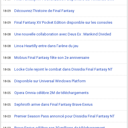
Découvrez l'histoire de Final Fantasy
18-09
Final Fantasy XV Pocket Edition disponible sur les consoles
18-09
Une nouvelle collaboration avec Deus Ex : Mankind Divided
18-08
Linoa Heartilly entre dans l'arène du jeu
18-08
Mobius Final Fantasy fête son 2e anniversaire
18-08
Locke Cole rejoint le combat dans Dissidia Final Fantasy NT
18-06
Disponible sur Universal Windows Platform
18-06
Opera Omnia célèbre 2M de téléchargements
18-05
Sephiroth arrive dans Final Fantasy Brave Exvius
18-05
Premier Season Pass annoncé pour Dissidia Final Fantasy NT
18-03
Brave Exvius célèbre ses 30 millions de téléchargement