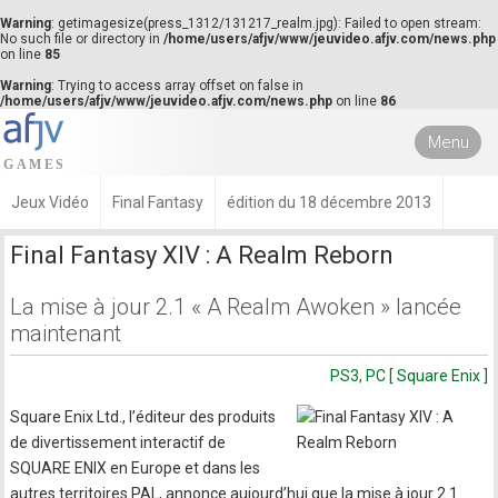
Warning
: getimagesize(press_1312/131217_realm.jpg): Failed to open stream:
No such file or directory in
/home/users/afjv/www/jeuvideo.afjv.com/news.php
on line
85
Warning
: Trying to access array offset on false in
/home/users/afjv/www/jeuvideo.afjv.com/news.php
on line
86
Menu
Jeux Vidéo
Final Fantasy
édition du 18 décembre 2013
Final Fantasy XIV : A Realm Reborn
La mise à jour 2.1 « A Realm Awoken » lancée
maintenant
PS3, PC [ Square Enix ]
Square Enix Ltd., l’éditeur des produits
de divertissement interactif de
SQUARE ENIX en Europe et dans les
autres territoires PAL, annonce aujourd’hui que la mise à jour 2.1