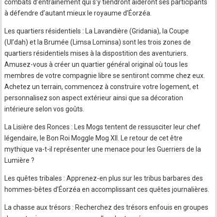
combats d’entraînement qui s’y tiendront aideront ses participants
à défendre d’autant mieux le royaume d’Éorzéa.
Les quartiers résidentiels : La Lavandière (Gridania), la Coupe
(Ul’dah) et la Brumée (Limsa Lominsa) sont les trois zones de
quartiers résidentiels mises à la dispostition des aventuriers.
Amusez-vous à créer un quartier général original où tous les
membres de votre compagnie libre se sentiront comme chez eux.
Achetez un terrain, commencez à construire votre logement, et
personnalisez son aspect extérieur ainsi que sa décoration
intérieure selon vos goûts.
La Lisière des Ronces : Les Mogs tentent de ressusciter leur chef
légendaire, le Bon Roi Moggle Mog XII. Le retour de cet être
mythique va-t-il représenter une menace pour les Guerriers de la
Lumière ?
Les quêtes tribales : Apprenez-en plus sur les tribus barbares des
hommes-bêtes d’Éorzéa en accomplissant ces quêtes journalières.
La chasse aux trésors : Recherchez des trésors enfouis en groupes