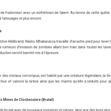
de fraterniser avec un esthéticien de talent. Au terme de cette quête,
s tatouages et plus encore.
e
tive Hildibrand, Nashu Mhakaracca travaille d'arrache-pied pour lever le
s rumeurs d'invasion de zombies allant bon train dans toutes les tavern
uction seront bientôt mis à l'épreuve.
 des cristaux corrompus, est habité par une créature légendaire, la Si
tour et vaincre la sirène ainsi que les marins qu’elle a séduits pour q
es Mines de Clochecuivre (Brutal)
e brutal avec de nouveaux monstres et pièges, ainsi que des boss plus