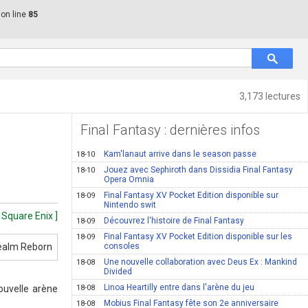
on line
85
3,173 lectures
Final Fantasy : dernières infos
Kam'lanaut arrive dans le season passe
18-10
Jouez avec Sephiroth dans Dissidia Final Fantasy
18-10
Opera Omnia
Final Fantasy XV Pocket Edition disponible sur
18-09
Nintendo swit
 Square Enix ]
Découvrez l'histoire de Final Fantasy
18-09
Final Fantasy XV Pocket Edition disponible sur les
18-09
consoles
Une nouvelle collaboration avec Deus Ex : Mankind
18-08
Divided
Linoa Heartilly entre dans l'arène du jeu
nouvelle arène
18-08
Mobius Final Fantasy fête son 2e anniversaire
18-08