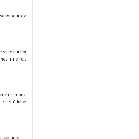
 vous pourrez
 voile sur les
es, il ne fait
rène d’Ombra.
ue cet édifice
 puissants.