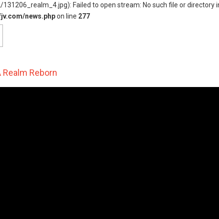
131206_realm_4.jpg): Failed to open stream: No such file or directory i
fjv.com/news.php
on line
277
 A Realm Reborn