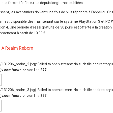
nt des forces ténébreuses depuis longtemps oubliées.
ent, les aventuriers doivent une fois de plus répondre à l'appel du Cris
n est disponible dès maintenant sur le système PlayStation 3 et PC 
tion 4. Une période d’essai gratuite de 30 jours est offerte à la créatio
ençant à partir de 10,99 €.
 : A Realm Reborn
131206_realm_2.jpg): Failed to open stream: No such file or directory i
fjv.com/news.php
on line
277
131206_realm_3.jpg): Failed to open stream: No such file or directory i
fjv.com/news.php
on line
277