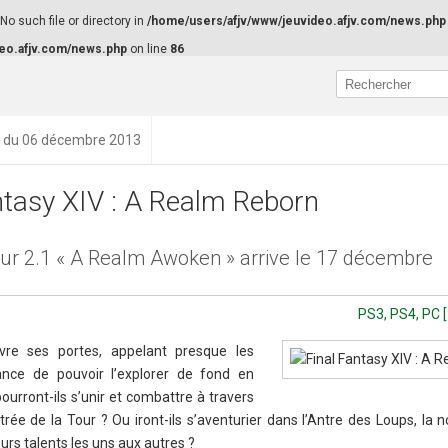
o such file or directory in
/home/users/afjv/www/jeuvideo.afjv.com/news.php
eo.afjv.com/news.php
on line
86
n du 06 décembre 2013
ntasy XIV : A Realm Reborn
our 2.1 « A Realm Awoken » arrive le 17 décembre
PS3, PS4, PC [
vre ses portes, appelant presque les
ance de pouvoir l’explorer de fond en
urront-ils s’unir et combattre à travers
trée de la Tour ? Ou iront-ils s’aventurier dans l’Antre des Loups, la 
urs talents les uns aux autres ?