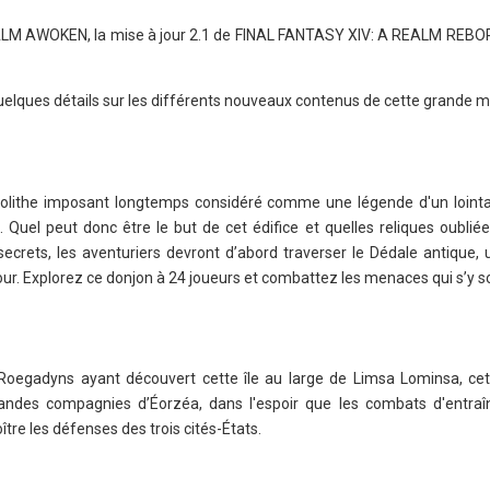
ALM AWOKEN, la mise à jour 2.1 de FINAL FANTASY XIV: A REALM REBO
uelques détails sur les différents nouveaux contenus de cette grande mi
nolithe imposant longtemps considéré comme une légende d'un lointa
 Quel peut donc être le but de cet édifice et quelles reliques oubliée
ecrets, les aventuriers devront d’abord traverser le Dédale antique,
our. Explorez ce donjon à 24 joueurs et combattez les menaces qui s’y so
Roegadyns ayant découvert cette île au large de Limsa Lominsa, ce
randes compagnies d’Éorzéa, dans l'espoir que les combats d'entra
tre les défenses des trois cités-États.