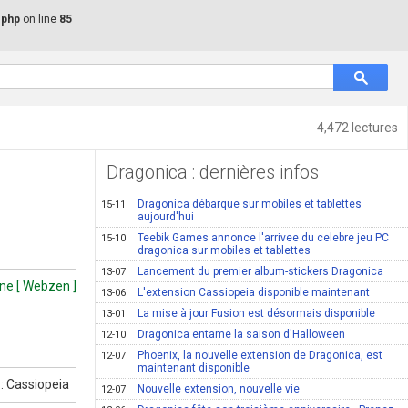
.php
on line
85
4,472 lectures
Dragonica : dernières infos
Dragonica débarque sur mobiles et tablettes
15-11
aujourd'hui
Teebik Games annonce l'arrivee du celebre jeu PC
15-10
dragonica sur mobiles et tablettes
Lancement du premier album-stickers Dragonica
13-07
ine [ Webzen ]
L'extension Cassiopeia disponible maintenant
13-06
La mise à jour Fusion est désormais disponible
13-01
Dragonica entame la saison d'Halloween
12-10
Phoenix, la nouvelle extension de Dragonica, est
12-07
maintenant disponible
Nouvelle extension, nouvelle vie
12-07