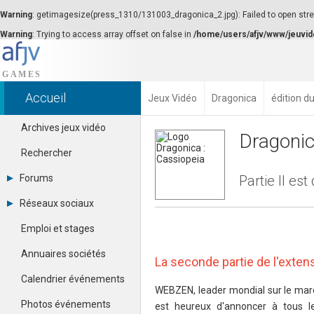
Warning
: getimagesize(press_1310/131003_dragonica_2.jpg): Failed to open strea
Warning
: Trying to access array offset on false in
/home/users/afjv/www/jeuvid
Accueil
Jeux Vidéo
Dragonica
édition d
Archives jeux vidéo
Dragonic
Rechercher
Forums
Partie II es
Tous les forums
Réseaux sociaux
Créer un compte
Dailymotion
Se connecter
Emploi et stages
Facebook
Contacter un modérateur
Google+
Annuaires sociétés
La seconde partie de l'exten
Instagram
Pinterest
Calendrier événements
Twitter
WEBZEN, leader mondial sur le march
Youtube
Photos événements
est heureux d'annoncer à tous l