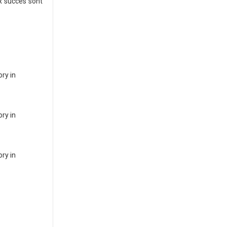
x succès sont
ry in
ry in
ry in