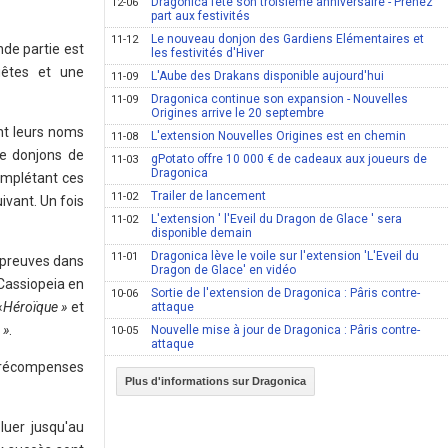
Dragonica fête son troisième anniversaire - Prenez
12-06
part aux festivités
Le nouveau donjon des Gardiens Elémentaires et
11-12
nde partie est
les festivités d'Hiver
uêtes et une
L'Aube des Drakans disponible aujourd'hui
11-09
Dragonica continue son expansion - Nouvelles
11-09
Origines arrive le 20 septembre
ent leurs noms
L'extension Nouvelles Origines est en chemin
11-08
de donjons de
gPotato offre 10 000 € de cadeaux aux joueurs de
11-03
Dragonica
complétant ces
Trailer de lancement
11-02
ivant. Un fois
L'extension ' l'Eveil du Dragon de Glace ' sera
11-02
disponible demain
Dragonica lève le voile sur l'extension 'L'Eveil du
11-01
s preuves dans
Dragon de Glace' en vidéo
 Cassiopeia en
Sortie de l'extension de Dragonica : Pâris contre-
10-06
«
Héroïque »
et
attaque
 »
.
Nouvelle mise à jour de Dragonica : Pâris contre-
10-05
attaque
s récompenses
Plus d'informations sur Dragonica
luer jusqu'au