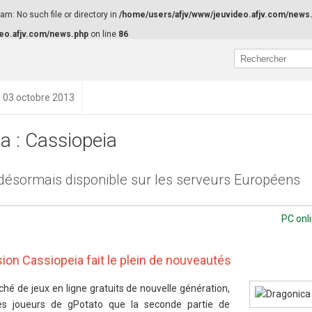
m: No such file or directory in
/home/users/afjv/www/jeuvideo.afjv.com/news
eo.afjv.com/news.php
on line
86
u 03 octobre 2013
a : Cassiopeia
t désormais disponible sur les serveurs Européens
PC onl
sion Cassiopeia fait le plein de nouveautés
é de jeux en ligne gratuits de nouvelle génération,
es joueurs de gPotato que la seconde partie de