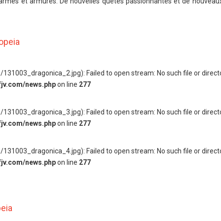
 armes et armures. De nouvelles quêtes passionnantes et de nouveau
opeia
131003_dragonica_2.jpg): Failed to open stream: No such file or directo
fjv.com/news.php
on line
277
131003_dragonica_3.jpg): Failed to open stream: No such file or directo
fjv.com/news.php
on line
277
131003_dragonica_4.jpg): Failed to open stream: No such file or directo
fjv.com/news.php
on line
277
peia