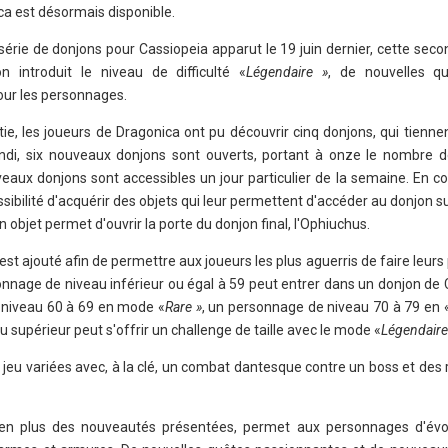
ca est désormais disponible.
érie de donjons pour Cassiopeia apparut le 19 juin dernier, cette seco
on introduit le niveau de difficulté «
Légendaire »
, de nouvelles q
ur les personnages.
rtie, les joueurs de Dragonica ont pu découvrir cinq donjons, qui tienn
ndi, six nouveaux donjons sont ouverts, portant à onze le nombre 
veaux donjons sont accessibles un jour particulier de la semaine. En 
sibilité d'acquérir des objets qui leur permettent d'accéder au donjon su
 objet permet d'ouvrir la porte du donjon final, l'Ophiuchus.
est ajouté afin de permettre aux joueurs les plus aguerris de faire leur
sonnage de niveau inférieur ou égal à 59 peut entrer dans un donjon de
 niveau 60 à 69 en mode «
Rare »
, un personnage de niveau 70 à 79 en 
 supérieur peut s'offrir un challenge de taille avec le mode «
Légendaire
jeu variées avec, à la clé, un combat dantesque contre un boss et de
 en plus des nouveautés présentées, permet aux personnages d'évo