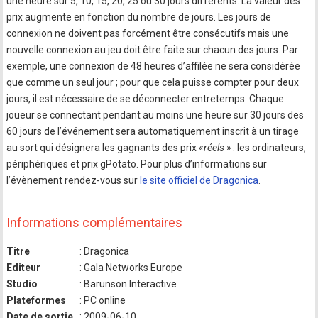
une heure sur 5, 10, 15, 20, 25 ou 30 jours différents. La valeur des
prix augmente en fonction du nombre de jours. Les jours de
connexion ne doivent pas forcément être consécutifs mais une
nouvelle connexion au jeu doit être faite sur chacun des jours. Par
exemple, une connexion de 48 heures d’affilée ne sera considérée
que comme un seul jour ; pour que cela puisse compter pour deux
jours, il est nécessaire de se déconnecter entretemps. Chaque
joueur se connectant pendant au moins une heure sur 30 jours des
60 jours de l’événement sera automatiquement inscrit à un tirage
au sort qui désignera les gagnants des prix «
réels »
: les ordinateurs,
périphériques et prix gPotato. Pour plus d’informations sur
l’évènement rendez-vous sur
le site officiel de Dragonica
.
Informations complémentaires
Titre
: Dragonica
Editeur
: Gala Networks Europe
Studio
: Barunson Interactive
Plateformes
: PC online
Date de sortie
: 2009-06-10