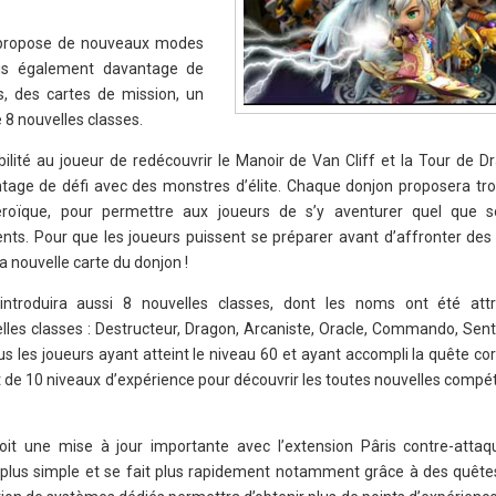
 propose de nouveaux modes
ais également davantage de
s, des cartes de mission, un
 8 nouvelles classes.
bilité au joueur de redécouvrir le Manoir de Van Cliff et la Tour de 
tage de défi avec des monstres d’élite. Chaque donjon proposera tro
t Héroïque, pour permettre aux joueurs de s’y aventurer quel que s
s. Pour que les joueurs puissent se préparer avant d’affronter des b
a nouvelle carte du donjon !
 introduira aussi 8 nouvelles classes, dont les noms ont été att
lles classes : Destructeur, Dragon, Arcaniste, Oracle, Commando, Sent
ous les joueurs ayant atteint le niveau 60 et ayant accompli la quête c
ent de 10 niveaux d’expérience pour découvrir les toutes nouvelles comp
oit une mise à jour importante avec l’extension Pâris contre-atta
 plus simple et se fait plus rapidement notamment grâce à des quête