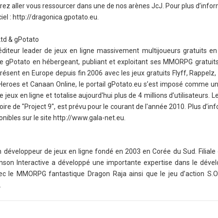
ez aller vous ressourcer dans une de nos arènes JcJ. Pour plus d’infor
iciel : http://dragonica.gpotato.eu.
td & gPotato
diteur leader de jeux en ligne massivement multijoueurs gratuits en
 gPotato en hébergeant, publiant et exploitant ses MMORPG gratuits v
ésent en Europe depuis fin 2006 avec les jeux gratuits Flyff, Rappelz,
f Heroes et Canaan Online, le portail gPotato.eu s’est imposé comme un
eux en ligne et totalise aujourd'hui plus de 4 millions d’utilisateurs. L
oire de "Project 9", est prévu pour le courant de l'année 2010. Plus d’in
nibles sur le site http://www.gala-net.eu.
un développeur de jeux en ligne fondé en 2003 en Corée du Sud. Filial
unson Interactive a développé une importante expertise dans le dév
c le MMORPG fantastique Dragon Raja ainsi que le jeu d’action S.O
.