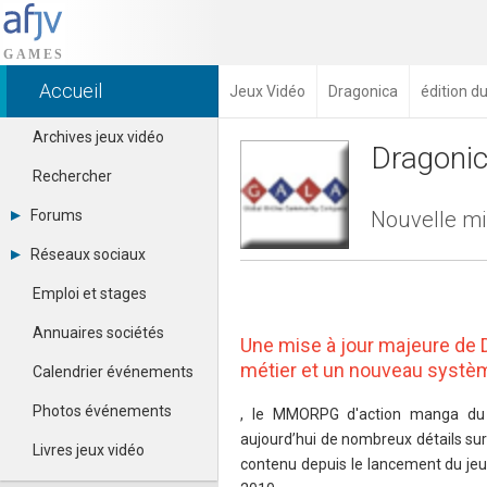
Accueil
Jeux Vidéo
Dragonica
édition d
Archives jeux vidéo
Dragoni
Rechercher
Forums
Nouvelle mis
Tous les forums
Réseaux sociaux
Créer un compte
Dailymotion
Se connecter
Emploi et stages
Facebook
Contacter un modérateur
Google+
Annuaires sociétés
Une mise à jour majeure de 
Instagram
Pinterest
métier et un nouveau systè
Calendrier événements
Twitter
Youtube
Photos événements
, le MMORPG d'action manga du p
aujourd’hui de nombreux détails sur
Livres jeux vidéo
contenu depuis le lancement du jeu