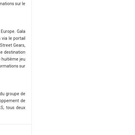
mations sur le
 Europe. Gala
ia le portail
 Street Gears,
e destination
e huitième jeu
formations sur
e du groupe de
eloppement de
.S, tous deux