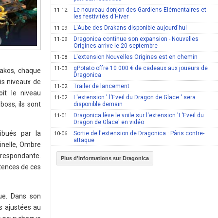
Le nouveau donjon des Gardiens Elémentaires et
11-12
les festivités d'Hiver
L'Aube des Drakans disponible aujourd'hui
11-09
Dragonica continue son expansion - Nouvelles
11-09
Origines arrive le 20 septembre
L'extension Nouvelles Origines est en chemin
11-08
gPotato offre 10 000 € de cadeaux aux joueurs de
11-03
Drakos, chaque
Dragonica
is niveaux de
Trailer de lancement
11-02
oit le niveau
L'extension ' l'Eveil du Dragon de Glace ' sera
11-02
oss, ils sont
disponible demain
Dragonica lève le voile sur l'extension 'L'Eveil du
11-01
Dragon de Glace' en vidéo
ribués par la
Sortie de l'extension de Dragonica : Pâris contre-
10-06
attaque
inelle, Ombre
orrespondante.
Plus d'informations sur Dragonica
étences de ces
que. Dans son
s ajustées au