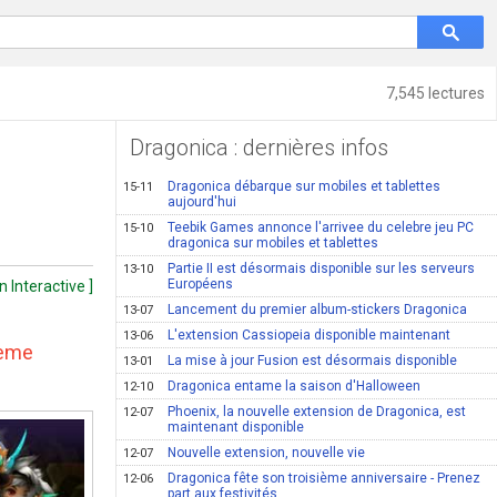
7,545 lectures
Dragonica : dernières infos
Dragonica débarque sur mobiles et tablettes
15-11
aujourd'hui
Teebik Games annonce l'arrivee du celebre jeu PC
15-10
dragonica sur mobiles et tablettes
Partie II est désormais disponible sur les serveurs
13-10
Européens
 Interactive ]
Lancement du premier album-stickers Dragonica
13-07
L'extension Cassiopeia disponible maintenant
13-06
4ème
La mise à jour Fusion est désormais disponible
13-01
Dragonica entame la saison d'Halloween
12-10
Phoenix, la nouvelle extension de Dragonica, est
12-07
maintenant disponible
Nouvelle extension, nouvelle vie
12-07
Dragonica fête son troisième anniversaire - Prenez
12-06
part aux festivités