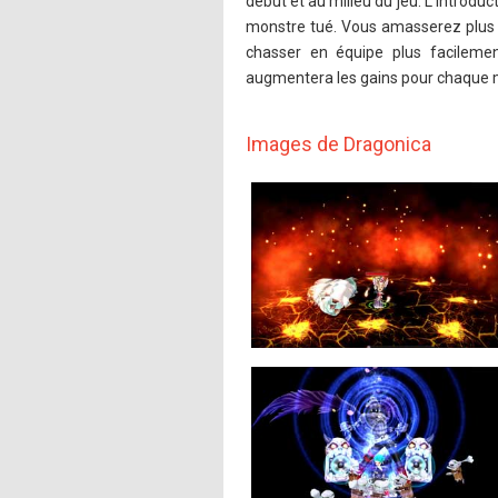
début et au milieu du jeu. L’introd
monstre tué. Vous amasserez plus
chasser en équipe plus facilemen
augmentera les gains pour chaque mo
Images de Dragonica