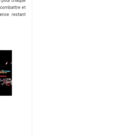
ce pour chaque
 combattre et
ence restant