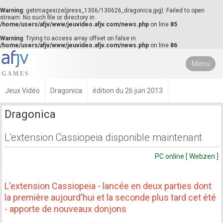
Warning
: getimagesize(press_1306/130626_dragonica.jpg): Failed to open
stream: No such file or directory in
/home/users/afjv/www/jeuvideo.afjv.com/news.php
on line
85
Warning
: Trying to access array offset on false in
/home/users/afjv/www/jeuvideo.afjv.com/news.php
on line
86
Menu
Jeux Vidéo
Dragonica
édition du 26 juin 2013
Dragonica
L'extension Cassiopeia disponible maintenant
PC online [ Webzen ]
L'extension Cassiopeia - lancée en deux parties dont
la première aujourd'hui et la seconde plus tard cet été
- apporte de nouveaux donjons