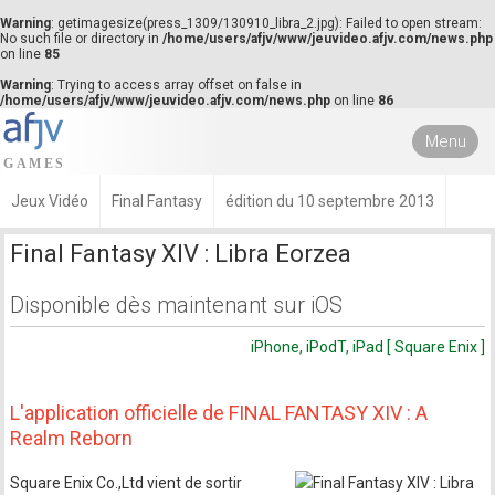
Warning
: getimagesize(press_1309/130910_libra_2.jpg): Failed to open stream:
No such file or directory in
/home/users/afjv/www/jeuvideo.afjv.com/news.php
on line
85
Warning
: Trying to access array offset on false in
/home/users/afjv/www/jeuvideo.afjv.com/news.php
on line
86
Menu
Jeux Vidéo
Final Fantasy
édition du 10 septembre 2013
Final Fantasy XIV : Libra Eorzea
Disponible dès maintenant sur iOS
iPhone, iPodT, iPad [ Square Enix ]
L'application officielle de FINAL FANTASY XIV : A
Realm Reborn
Square Enix Co.,Ltd vient de sortir