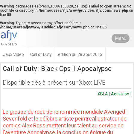
Warning
: getimagesize(press_1308/130828_call.jpg): Failed to open stream: No
such file or directory in
/home/users/afjv/www/jeuvideo.afjv.com/news.php
on
line
85
Warning
: Trying to access array offset on false in
/home/users/afjv/www/jeuvideo.afjv.com/news.php
on line
86
Menu
Jeux Vidéo
Call of Duty
édition du 28 août 2013
Call of Duty : Black Ops II Apocalypse
Disponible dès à présent sur Xbox LIVE
XBLA [ Activision ]
Le groupe de rock de renommée mondiale Avenged
Sevenfold et le célèbre artiste peintre/illustrateur de
comics Alex Ross mettent leur talent au service de
l'aventure Apocalypse, la conclusion épique du