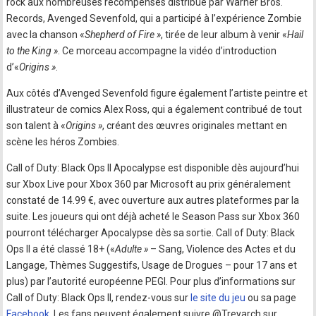
rock aux nombreuses récompenses distribué par Warner Bros.
Records, Avenged Sevenfold, qui a participé à l’expérience Zombie
avec la chanson «
Shepherd of Fire »
, tirée de leur album à venir «
Hail
to the King »
. Ce morceau accompagne la vidéo d’introduction
d’«
Origins »
.
Aux côtés d’Avenged Sevenfold figure également l’artiste peintre et
illustrateur de comics Alex Ross, qui a également contribué de tout
son talent à «
Origins »
, créant des œuvres originales mettant en
scène les héros Zombies.
Call of Duty: Black Ops II Apocalypse est disponible dès aujourd’hui
sur Xbox Live pour Xbox 360 par Microsoft au prix généralement
constaté de 14.99 €, avec ouverture aux autres plateformes par la
suite. Les joueurs qui ont déjà acheté le Season Pass sur Xbox 360
pourront télécharger Apocalypse dès sa sortie. Call of Duty: Black
Ops II a été classé 18+ («
Adulte »
– Sang, Violence des Actes et du
Langage, Thèmes Suggestifs, Usage de Drogues – pour 17 ans et
plus) par l’autorité européenne PEGI. Pour plus d’informations sur
Call of Duty: Black Ops II, rendez-vous sur
le site du jeu
ou sa page
Facebook
. Les fans peuvent également suivre @Treyarch sur