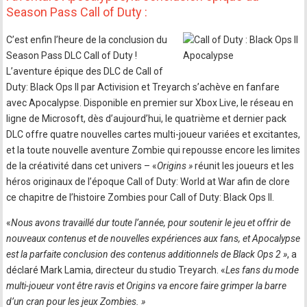
Season Pass Call of Duty :
C’est enfin l’heure de la conclusion du
Season Pass DLC Call of Duty !
L’aventure épique des DLC de Call of
Duty: Black Ops II par Activision et Treyarch s’achève en fanfare
avec Apocalypse. Disponible en premier sur Xbox Live, le réseau en
ligne de Microsoft, dès d’aujourd’hui, le quatrième et dernier pack
DLC offre quatre nouvelles cartes multi-joueur variées et excitantes,
et la toute nouvelle aventure Zombie qui repousse encore les limites
de la créativité dans cet univers – «
Origins »
réunit les joueurs et les
héros originaux de l’époque Call of Duty: World at War afin de clore
ce chapitre de l’histoire Zombies pour Call of Duty: Black Ops II.
«
Nous avons travaillé dur toute l’année, pour soutenir le jeu et offrir de
nouveaux contenus et de nouvelles expériences aux fans, et Apocalypse
est la parfaite conclusion des contenus additionnels de Black Ops 2 »
, a
déclaré Mark Lamia, directeur du studio Treyarch. «
Les fans du mode
multi-joueur vont être ravis et Origins va encore faire grimper la barre
d’un cran pour les jeux Zombies. »