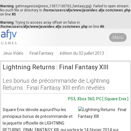
Warning
: getimagesize(press_1307/130702_fantasy.jpg): Failed to open stream:
No such file or directory in
/home/users/afjv/www/jeuvideo.afjv.com/news.php
on line
85
Warning
: Trying to access array offset on false in
/home/users/afjv/www/jeuvideo.afjv.com/news.php
on line
86
Menu
Jeux Vidéo
Final Fantasy
édition du 02 juillet 2013
Lightning Returns : Final Fantasy XIII
Les bonus de précommande de Lightning
Returns : Final Fantasy XIII enfin révélés
PS3, Xbox 360, PC [ Square Enix ]
Square Enix dévoile aujourd’hui les
principaux bonus de précommande et
la jaquette officielle de LIGHTNING
RETURNS : FINAL FANTASY XIII, qui sortira le 14 février 2014 sur