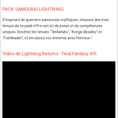
PACK SAMOURAÏ LIGHTNING
S’inspirant de guerriers samouraïs mythiques, chacune des trois
tenues de ce pack offre son lot de poses et de compétences
uniques. Revêtez les tenues “
Tenkafubu”
, “
Kongo Bosatsu”
et
“
Fushikaden”
, et terrassez vos ennemis avec honneur !
Vidéo de Lightning Returns : Final Fantasy XIII