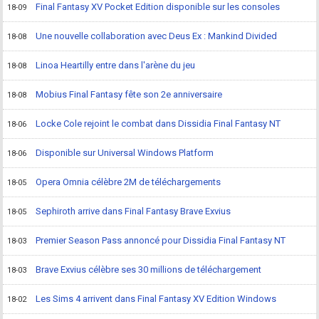
Final Fantasy XV Pocket Edition disponible sur les consoles
18-09
Une nouvelle collaboration avec Deus Ex : Mankind Divided
18-08
Linoa Heartilly entre dans l'arène du jeu
18-08
Mobius Final Fantasy fête son 2e anniversaire
18-08
Locke Cole rejoint le combat dans Dissidia Final Fantasy NT
18-06
Disponible sur Universal Windows Platform
18-06
Opera Omnia célèbre 2M de téléchargements
18-05
Sephiroth arrive dans Final Fantasy Brave Exvius
18-05
Premier Season Pass annoncé pour Dissidia Final Fantasy NT
18-03
Brave Exvius célèbre ses 30 millions de téléchargement
18-03
Les Sims 4 arrivent dans Final Fantasy XV Edition Windows
18-02