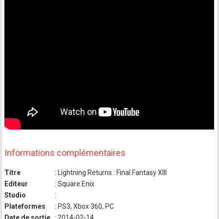
Informations complémentaires
Titre
: Lightning Returns : Final Fantasy XIII
Editeur
: Square Enix
Studio
:
Plateformes
: PS3, Xbox 360, PC
Date de sortie
: 2014-02-14