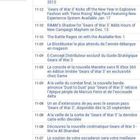
2013
'Gears of War 3' Kicks off the New Year in Explosive
11-12
Fashion with 'Fenix Rising' Map Pack Featuring New
Experience System Available Jan. 17
RAAM's Shadow for 'Gears of War 3' Adds Hours of
11-10
New Campaign Mayhem on Dec. 13
The Battle Rages on with the Available Nov. 1
11-10
Le Blockbuster le plus attendu de l'année débarque
11-09
en magasin
E-Concept Distributeur exclusif du Guide Stratégique
11-09
Gears of War 3
La console et la nouvelle Manette sans fil Xbox 360
11-09
en édition limitée 'Gears of War 3' en exclusivité
chez Game
A la veille du combat final, la nouvelle bande-
11-09
annonce 'Dust to Dust' pour 'Gears of War 3' retrace
l'épique périple de Marcus Fenix et de l'escouade
delta
Un an d'extensions de jeu avec le season pass
11-08
'Gears of War 3', disponible dès le 20 septembre
A la veille de la sortie de 'Gears of War 3' la dernière
11-08
carte enfin dévoilée
Découvrez la nouvelle cinématique Gears of War 3 -
11-08
We're All Stranded
Le soutien de votre escaderon sera votre meilleure
11-07