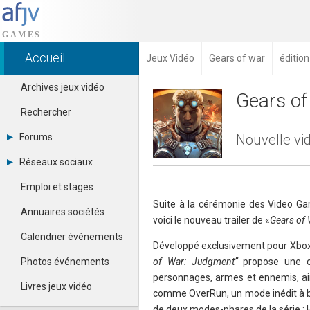
Accueil
Jeux Vidéo
Gears of war
éditio
Archives jeux vidéo
Gears of
Rechercher
Forums
Nouvelle vi
Tous les forums
Réseaux sociaux
Créer un compte
Dailymotion
Se connecter
Emploi et stages
Facebook
Contacter un modérateur
Suite à la cérémonie des Video Ga
Google+
Annuaires sociétés
voici le nouveau trailer de «
Gears of 
Instagram
Pinterest
Calendrier événements
Développé exclusivement pour Xbox 
Twitter
Youtube
Photos événements
of War: Judgment”
propose une c
personnages, armes et ennemis, ai
Livres jeux vidéo
comme OverRun, un mode inédit à b
de deux modes-phares de la série : H