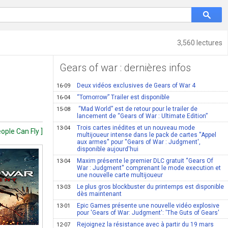
3,560 lectures
Gears of war : dernières infos
Deux vidéos exclusives de Gears of War 4
16-09
“Tomorrow” Trailer est disponible
16-04
“Mad World” est de retour pour le trailer de
15-08
lancement de “Gears of War : Ultimate Edition”
Trois cartes inédites et un nouveau mode
13-04
ople Can Fly ]
multijoueur intense dans le pack de cartes ''Appel
aux armes'' pour ''Gears of War : Judgment',
disponible aujourd'hui
Maxim présente le premier DLC gratuit ‘'Gears Of
13-04
War : Judgment'' comprenant le mode execution et
une nouvelle carte multijoueur
Le plus gros blockbuster du printemps est disponible
13-03
dès maintenant
Epic Games présente une nouvelle vidéo explosive
13-01
pour 'Gears of War: Judgment': 'The Guts of Gears'
Rejoignez la résistance avec à partir du 19 mars
12-07