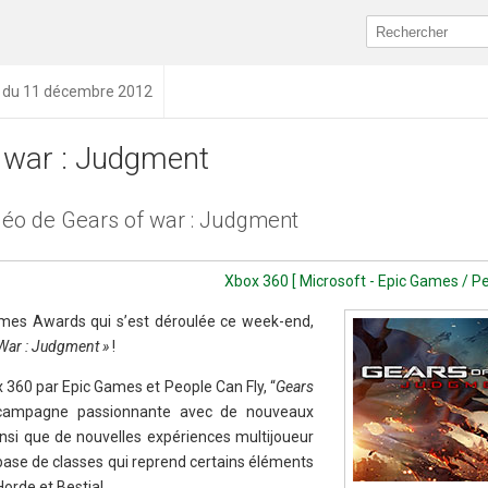
n du 11 décembre 2012
 war : Judgment
déo de Gears of war : Judgment
Xbox 360 [ Microsoft - Epic Games / Pe
mes Awards qui s’est déroulée ce week-end,
War : Judgment »
!
360 par Epic Games et People Can Fly, “
Gears
ampagne passionnante avec de nouveaux
nsi que de nouvelles expériences multijoueur
ase de classes qui reprend certains éléments
orde et Bestial.