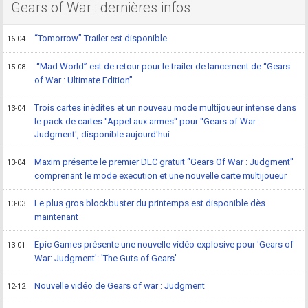
Gears of War : dernières infos
“Tomorrow” Trailer est disponible
16-04
“Mad World” est de retour pour le trailer de lancement de “Gears
15-08
of War : Ultimate Edition”
Trois cartes inédites et un nouveau mode multijoueur intense dans
13-04
le pack de cartes ''Appel aux armes'' pour ''Gears of War :
Judgment', disponible aujourd'hui
Maxim présente le premier DLC gratuit ‘'Gears Of War : Judgment''
13-04
comprenant le mode execution et une nouvelle carte multijoueur
Le plus gros blockbuster du printemps est disponible dès
13-03
maintenant
Epic Games présente une nouvelle vidéo explosive pour 'Gears of
13-01
War: Judgment': 'The Guts of Gears'
Nouvelle vidéo de Gears of war : Judgment
12-12