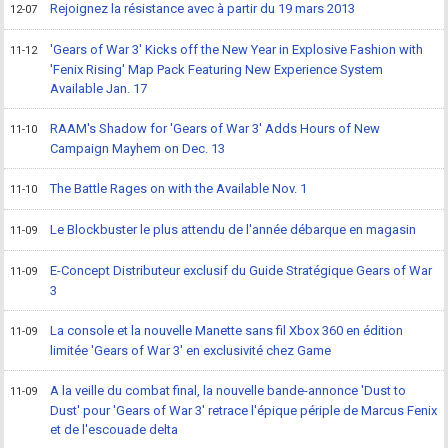
Rejoignez la résistance avec à partir du 19 mars 2013
12-07
'Gears of War 3' Kicks off the New Year in Explosive Fashion with
11-12
'Fenix Rising' Map Pack Featuring New Experience System
Available Jan. 17
RAAM's Shadow for 'Gears of War 3' Adds Hours of New
11-10
Campaign Mayhem on Dec. 13
The Battle Rages on with the Available Nov. 1
11-10
Le Blockbuster le plus attendu de l'année débarque en magasin
11-09
E-Concept Distributeur exclusif du Guide Stratégique Gears of War
11-09
3
La console et la nouvelle Manette sans fil Xbox 360 en édition
11-09
limitée 'Gears of War 3' en exclusivité chez Game
A la veille du combat final, la nouvelle bande-annonce 'Dust to
11-09
Dust' pour 'Gears of War 3' retrace l'épique périple de Marcus Fenix
et de l'escouade delta