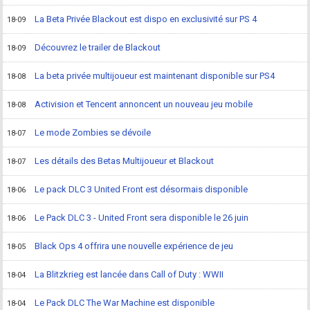
La Beta Privée Blackout est dispo en exclusivité sur PS 4
18-09
Découvrez le trailer de Blackout
18-09
La beta privée multijoueur est maintenant disponible sur PS4
18-08
Activision et Tencent annoncent un nouveau jeu mobile
18-08
Le mode Zombies se dévoile
18-07
Les détails des Betas Multijoueur et Blackout
18-07
Le pack DLC 3 United Front est désormais disponible
18-06
Le Pack DLC 3 - United Front sera disponible le 26 juin
18-06
Black Ops 4 offrira une nouvelle expérience de jeu
18-05
La Blitzkrieg est lancée dans Call of Duty : WWII
18-04
Le Pack DLC The War Machine est disponible
18-04