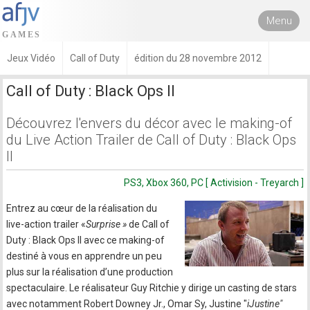
Menu
Jeux Vidéo
Call of Duty
édition du 28 novembre 2012
Call of Duty : Black Ops II
Découvrez l'envers du décor avec le making-of
du Live Action Trailer de Call of Duty : Black Ops
II
PS3, Xbox 360, PC [ Activision - Treyarch ]
Entrez au cœur de la réalisation du
live-action trailer «
Surprise »
de Call of
Duty : Black Ops II avec ce making-of
destiné à vous en apprendre un peu
plus sur la réalisation d’une production
spectaculaire. Le réalisateur Guy Ritchie y dirige un casting de stars
avec notamment Robert Downey Jr., Omar Sy, Justine "
iJustine"