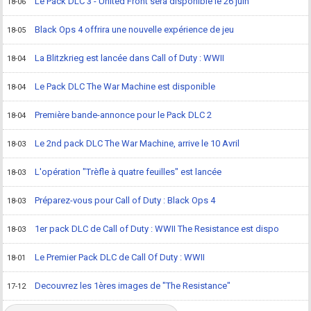
Le Pack DLC 3 - United Front sera disponible le 26 juin
18-06
Black Ops 4 offrira une nouvelle expérience de jeu
18-05
La Blitzkrieg est lancée dans Call of Duty : WWII
18-04
Le Pack DLC The War Machine est disponible
18-04
Première bande-annonce pour le Pack DLC 2
18-04
Le 2nd pack DLC The War Machine, arrive le 10 Avril
18-03
L'opération "Trèfle à quatre feuilles" est lancée
18-03
Préparez-vous pour Call of Duty : Black Ops 4
18-03
1er pack DLC de Call of Duty : WWII The Resistance est dispo
18-03
Le Premier Pack DLC de Call Of Duty : WWII
18-01
Decouvrez les 1ères images de "The Resistance"
17-12