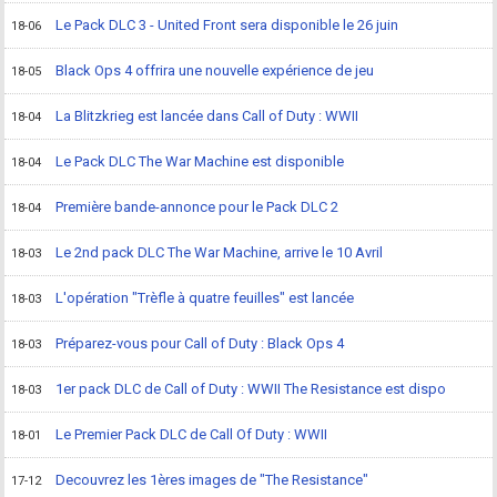
Le Pack DLC 3 - United Front sera disponible le 26 juin
18-06
Black Ops 4 offrira une nouvelle expérience de jeu
18-05
La Blitzkrieg est lancée dans Call of Duty : WWII
18-04
Le Pack DLC The War Machine est disponible
18-04
Première bande-annonce pour le Pack DLC 2
18-04
Le 2nd pack DLC The War Machine, arrive le 10 Avril
18-03
L'opération "Trèfle à quatre feuilles" est lancée
18-03
Préparez-vous pour Call of Duty : Black Ops 4
18-03
1er pack DLC de Call of Duty : WWII The Resistance est dispo
18-03
Le Premier Pack DLC de Call Of Duty : WWII
18-01
Decouvrez les 1ères images de "The Resistance"
17-12