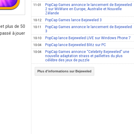
PopCap Games annonce le lancement de Bejeweled
11-01
2 sur WiiWare en Europe, Australie et Nouvelle
Zélande
PopCap Games lance Bejeweled 3
10-12
et plus de 50
PopCap Games annonce le lancement de Bejeweled
10-11
3
 passé à jouer
PopCap lance Bejeweled LIVE sur Windows Phone 7
10-10
PopCap lance Bejeweled Blitz sur PC
10-04
PopCap Games annonce “Celebrity Bejeweled” une
10-04
nouvelle adaptation strass et paillettes du plus
célèbre des jeux de puzzle
Plus d'informations sur Bejeweled