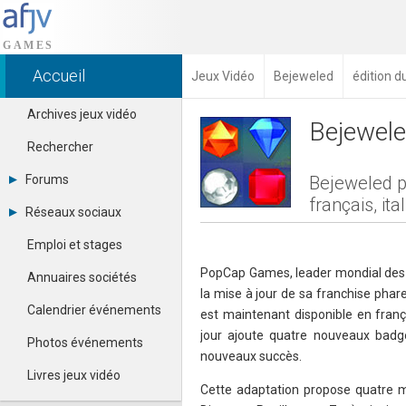
Accueil
Jeux Vidéo
Bejeweled
édition d
Archives jeux vidéo
Bejewel
Rechercher
Forums
Bejeweled p
français, it
Tous les forums
Réseaux sociaux
Créer un compte
Dailymotion
Se connecter
Emploi et stages
Facebook
Contacter un modérateur
Google+
PopCap Games, leader mondial des j
Annuaires sociétés
Instagram
la mise à jour de sa franchise phar
Pinterest
Calendrier événements
est maintenant disponible en frança
Twitter
jour ajoute quatre nouveaux bad
Youtube
Photos événements
nouveaux succès.
Livres jeux vidéo
Cette adaptation propose quatre m