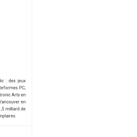
ic : des jeux
ateformes PC,
tronic Arts en
 Vancouver en
,5 milliard de
mplaires.