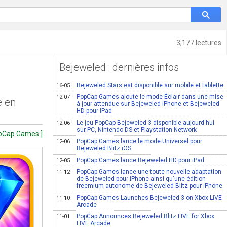
3,177 lectures
Bejeweled : dernières infos
Bejeweled Stars est disponible sur mobile et tablette
16-05
PopCap Games ajoute le mode Éclair dans une mise
12-07
e en
à jour attendue sur Bejeweled iPhone et Bejeweled
HD pour iPad
Le jeu PopCap Bejeweled 3 disponible aujourd'hui
12-06
sur PC, Nintendo DS et Playstation Network
opCap Games ]
PopCap Games lance le mode Universel pour
12-06
Bejeweled Blitz iOS
PopCap Games lance Bejeweled HD pour iPad
12-05
PopCap Games lance une toute nouvelle adaptation
11-12
de Bejeweled pour iPhone ainsi qu'une édition
freemium autonome de Bejeweled Blitz pour iPhone
PopCap Games Launches Bejeweled 3 on Xbox LIVE
11-10
Arcade
PopCap Announces Bejeweled Blitz LIVE for Xbox
11-01
LIVE Arcade