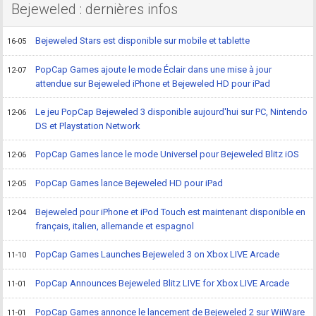
Bejeweled : dernières infos
Bejeweled Stars est disponible sur mobile et tablette
16-05
PopCap Games ajoute le mode Éclair dans une mise à jour
12-07
attendue sur Bejeweled iPhone et Bejeweled HD pour iPad
Le jeu PopCap Bejeweled 3 disponible aujourd'hui sur PC, Nintendo
12-06
DS et Playstation Network
PopCap Games lance le mode Universel pour Bejeweled Blitz iOS
12-06
PopCap Games lance Bejeweled HD pour iPad
12-05
Bejeweled pour iPhone et iPod Touch est maintenant disponible en
12-04
français, italien, allemande et espagnol
PopCap Games Launches Bejeweled 3 on Xbox LIVE Arcade
11-10
PopCap Announces Bejeweled Blitz LIVE for Xbox LIVE Arcade
11-01
PopCap Games annonce le lancement de Bejeweled 2 sur WiiWare
11-01