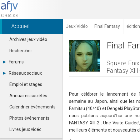
Accueil
Jeux Vidéo
Final Fantasy
éditio
Archives jeux vidéo
Final Fan
Rechercher
Forums
Square Enix
Fantasy XIII
Tous les forums
Réseaux sociaux
Créer un compte
Dailymotion
Se connecter
Emploi et stages
Facebook
Contacter un modérateur
Google+
Pour célébrer le lancement de 
Annuaires sociétés
Instagram
semaine au Japon, ainsi que les n
Pinterest
Calendrier événements
Famitsu (40/40) et Dengeki PlayStatio
Twitter
nous publions aujourd’hui une nou
Youtube
Photos événements
FANTASY XIII-2 : Une Visite Guidée’
Livres jeux vidéo
meilleurs éléments et nouveautés du