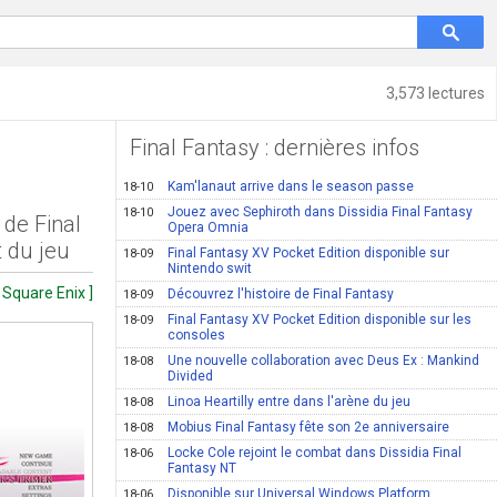
3,573 lectures
Final Fantasy : dernières infos
Kam'lanaut arrive dans le season passe
18-10
Jouez avec Sephiroth dans Dissidia Final Fantasy
18-10
 de Final
Opera Omnia
t du jeu
Final Fantasy XV Pocket Edition disponible sur
18-09
Nintendo swit
 Square Enix ]
Découvrez l'histoire de Final Fantasy
18-09
Final Fantasy XV Pocket Edition disponible sur les
18-09
consoles
Une nouvelle collaboration avec Deus Ex : Mankind
18-08
Divided
Linoa Heartilly entre dans l'arène du jeu
18-08
Mobius Final Fantasy fête son 2e anniversaire
18-08
Locke Cole rejoint le combat dans Dissidia Final
18-06
Fantasy NT
Disponible sur Universal Windows Platform
18-06