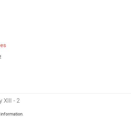
res
2
 XIII - 2
 information.