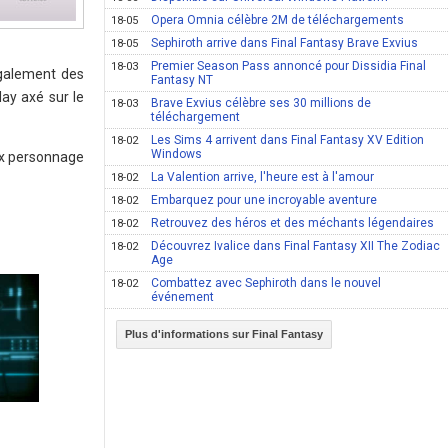
Opera Omnia célèbre 2M de téléchargements
18-05
Sephiroth arrive dans Final Fantasy Brave Exvius
18-05
Premier Season Pass annoncé pour Dissidia Final
18-03
également des
Fantasy NT
ay axé sur le
Brave Exvius célèbre ses 30 millions de
18-03
téléchargement
Les Sims 4 arrivent dans Final Fantasy XV Edition
18-02
Windows
ux personnage
La Valention arrive, l'heure est à l'amour
18-02
Embarquez pour une incroyable aventure
18-02
Retrouvez des héros et des méchants légendaires
18-02
Découvrez Ivalice dans Final Fantasy XII The Zodiac
18-02
Age
Combattez avec Sephiroth dans le nouvel
18-02
événement
Plus d'informations sur Final Fantasy