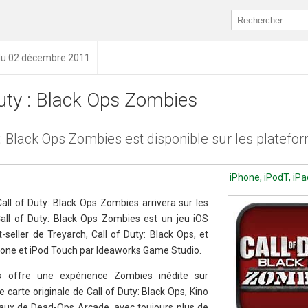
 du 02 décembre 2011
Duty : Black Ops Zombies
 : Black Ops Zombies est disponible sur les platefo
iPhone, iPodT, iPad
Call of Duty: Black Ops Zombies arrivera sur les
Call of Duty: Black Ops Zombies est un jeu iOS
eller de Treyarch, Call of Duty: Black Ops, et
hone et iPod Touch par Ideaworks Game Studio.
s offre une expérience Zombies inédite sur
 carte originale de Call of Duty: Black Ops, Kino
aux de Dead-Ops Arcade, avec toujours plus de