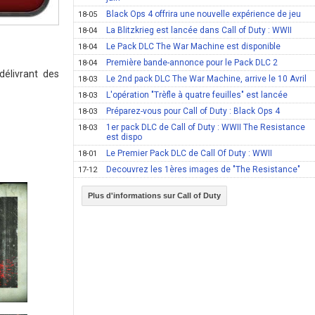
Black Ops 4 offrira une nouvelle expérience de jeu
18-05
La Blitzkrieg est lancée dans Call of Duty : WWII
18-04
Le Pack DLC The War Machine est disponible
18-04
Première bande-annonce pour le Pack DLC 2
18-04
délivrant des
Le 2nd pack DLC The War Machine, arrive le 10 Avril
18-03
L'opération "Trèfle à quatre feuilles" est lancée
18-03
Préparez-vous pour Call of Duty : Black Ops 4
18-03
1er pack DLC de Call of Duty : WWII The Resistance
18-03
est dispo
Le Premier Pack DLC de Call Of Duty : WWII
18-01
Decouvrez les 1ères images de "The Resistance"
17-12
Plus d'informations sur Call of Duty