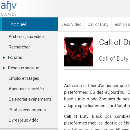
Accueil
Jeux Vidéo
Call of Duty
édition
Archives jeux vidéo
Call of 
Rechercher
Forums
Call of Duty
Tous les forums
Réseaux sociaux
Créer un compte
Dailymotion
Se connecter
Emploi et stages
Facebook
Contacter un modérateur
Activision est fier d’annoncer que 
Google+
Annuaires sociétés
plateformes iOS dès aujourd’hui. 
Instagram
Pinterest
basé sur le mode Zombies du best-s
Calendrier événements
Twitter
adapté spécifiquement sur iPad, iP
Youtube
Photos événements
Call of Duty: Black Ops Zombie
Livres jeux vidéo
plateformes mobiles, dont la célèbre
der Toten, mais également 50 nive