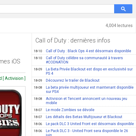
4,004 lectures
Call of Duty : dernières infos
Call of Duty : Black Ops 4 est désormais disponible
18-10
Call of Duty célèbre sa communauté à travers
18-10
rmes iOS
#CODNATION
La Beta Privée Blackout est dispo en exclusivité sur
18-09
PS 4
 [ Activision ]
Découvrez le trailer de Blackout
18-09
La beta privée multijoueur est maintenant disponible
18-08
sur PS4
Activision et Tencent annoncent un nouveau jeu
18-08
mobile
Le mode Zombies se dévoile
18-07
Les détails des Betas Multijoueur et Blackout
18-07
Le pack DLC 3 United Front est désormais disponible
18-06
Le Pack DLC 3 - United Front sera disponible le 26
18-06
juin