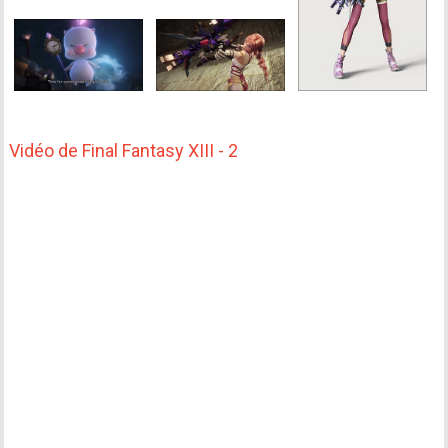
Vidéo de Final Fantasy XIII - 2