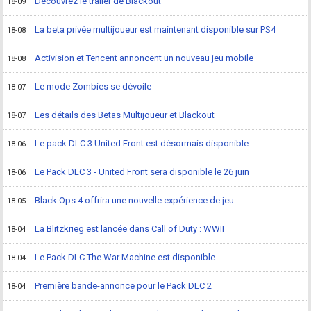
Découvrez le trailer de Blackout
18-09
La beta privée multijoueur est maintenant disponible sur PS4
18-08
Activision et Tencent annoncent un nouveau jeu mobile
18-08
Le mode Zombies se dévoile
18-07
Les détails des Betas Multijoueur et Blackout
18-07
Le pack DLC 3 United Front est désormais disponible
18-06
Le Pack DLC 3 - United Front sera disponible le 26 juin
18-06
Black Ops 4 offrira une nouvelle expérience de jeu
18-05
La Blitzkrieg est lancée dans Call of Duty : WWII
18-04
Le Pack DLC The War Machine est disponible
18-04
Première bande-annonce pour le Pack DLC 2
18-04