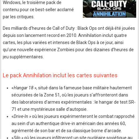
Windows, le troisième pack de
contenu pour ce best-seller acclamé
par les critiques.
Des milliards d'heures de Call of Duty : Black Ops ont déjà été jouées
depuis son lancement record en 2010. Annihilation inclut quatre
cartes, les plus variées et intenses de Black Ops à ce jour, ainsi
qu’une nouvelle expérience Zombies pour des dizaines d’heures de
jeu supplémentaires.
Le pack Annihilation inclut les cartes suivantes
«
Hangar 18 »
, situé dans la fameuse base militaire hautement
sécurisées de la Zone 51, où les joueurs s’affronteront dans
des laboratoires d’armes expérimentales : le hangar de test SR-
71 et une mystérieuse salle d’autopsie.
«
Drive-In »
où les joueurs expérimenteront le combat rapproché
au sein d’un authentique drive-in américain des années 60,
agrémenté de son bar et de sa classique borne d’arcade.
«
Silo »
où les joueurs infiltreront un site nucléaire soviétique au