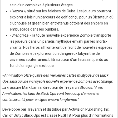
sein d’un complexe à plusieurs étages.
«
Hazard »
, situé sur les falaises de Cuba. Les joueurs pourront
explorer à loisir un parcours de golf conçu pour un Dictateur, où
clubhouse et green bien entretenus côtoient des snipers en
embuscade dans les bunkers.
«
Shangri-La »
, la toute nouvelle expérience Zombie transporte
les joueurs dans un paradis mythique envahi par les morts-
vivants. Nos héros affronteront de front de nouvelles espèces
de Zombies et exploreront un dangereux labyrinthe de
cavernes souterraines, bâti au cœur d’un lieu saint perdu au
fond d’une jungle exotique.
«
Annihilation offre quatre des meilleures cartes multijoueur de Black
Ops ainsi qu’une incroyable nouvelle expérience Zombies avec Shangri
La »
, assure Mark Lamia, directeur de Treyarch Studios. “
Avec
Annihilation, les fans de Black Ops vont beaucoup s’amuser et
continueront à jouer en ligne encore longtemps.”
Développé par Treyarch et distribué par Activision Publishing, Inc.,
Call of Duty : Black Ops est classé PEGI 18. Pour plus d’informations