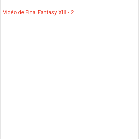
Vidéo de Final Fantasy XIII - 2