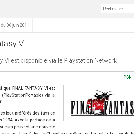
 du 06 juin 2011
ntasy VI
y VI est disponible via le Playstation Network
PSN [
ui que FINAL FANTASY VI est
 (PlayStationPortable) via le
€.
es jeux préférés des fans de
en 1994. Avec le portage de la
 joueurs peuvent une nouvelle
onde merveilleux, à dos de Chocobo ou même en dirigeable. Les combats