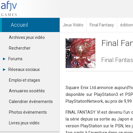
Accueil
Jeux Vidéo
Final Fantasy
édition
Archives jeux vidéo
Final Fa
Rechercher
Forums
Final Fantas
Tous les forums
Réseaux sociaux
Créer un compte
Dailymotion
Se connecter
Emploi et stages
Facebook
Contacter un modérateur
Square Enix Ltd.annonce aujourd’h
Google+
Annuaires sociétés
disponible sur PlayStation3 et PSP
Instagram
Pinterest
PlayStationNetwork, au prix de 9,99 
Calendrier événements
Twitter
Youtube
Photos événements
FINAL FANTASY VI est devenu l’un d
la série depuis sa sortie au Japon 
Livres jeux vidéo
version PlayStation sur le PSN, les
fois partir à l’aventure dans ce m