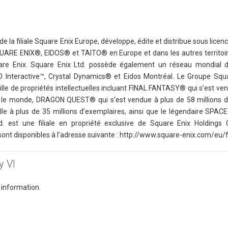
 de la filiale Square Enix Europe, développe, édite et distribue sous licen
ARE ENIX®, EIDOS® et TAITO® en Europe et dans les autres territoi
are Enix. Square Enix Ltd. possède également un réseau mondial d
O Interactive™, Crystal Dynamics® et Eidos Montréal. Le Groupe Squ
uille de propriétés intellectuelles incluant FINAL FANTASY® qui s’est ve
rs le monde, DRAGON QUEST® qui s’est vendue à plus de 58 millions d
 à plus de 35 millions d’exemplaires, ainsi que le légendaire SPA
 est une filiale en propriété exclusive de Square Enix Holdings C
sont disponibles à l’adresse suivante : http://www.square-enix.com/eu/f
y VI
 information.