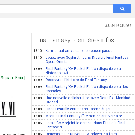
3,034 lectures
Final Fantasy : dernières infos
Kam'lanaut arrive dans le season passe
18-10
Jouez avec Sephiroth dans Dissidia Final Fantasy
18-10
Opera Omnia
Final Fantasy XV Pocket Edition disponible sur
18-09
Nintendo swit
 Square Enix ]
Découvrez l'histoire de Final Fantasy
18-09
Final Fantasy XV Pocket Edition disponible sur les
18-09
consoles
Une nouvelle collaboration avec Deus Ex : Mankind
18-08
Divided
Linoa Heartilly entre dans l'arène du jeu
18-08
Mobius Final Fantasy fête son 2e anniversaire
18-08
Locke Cole rejoint le combat dans Dissidia Final
18-06
Fantasy NT
Disponible sur Universal Windows Platform
 prennent vie
18-06