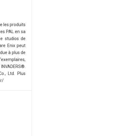
ce les produits
res PAL en sa
e studios de
are Enix peut
ndue à plus de
’exemplaires,
CE INVADERS®.
o., Ltd. Plus
r/