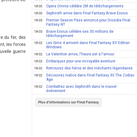
Opera Omnia célèbre 2M de téléchargements
18-05
Sephiroth arrive dans Final Fantasy Brave Exvius
18-05
Premier Season Pass annoncé pour Dissidia Final
18-03
Fantasy NT
Brave Exvius célèbre ses 30 millions de
18-03
téléchargement
e du fer, des
Les Sims 4 arrivent dans Final Fantasy XV Edition
18-02
t, les forces
Windows
uvelle guerre
La Valention arrive, l'heure est à l'amour
18-02
Embarquez pour une incroyable aventure
18-02
Retrouvez des héros et des méchants légendaires
18-02
Découvrez Ivalice dans Final Fantasy XII The Zodiac
18-02
Age
Combattez avec Sephiroth dans le nouvel
18-02
événement
Plus d'informations sur Final Fantasy