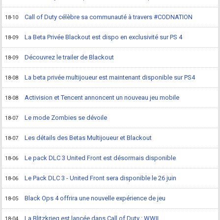
Call of Duty célèbre sa communauté à travers #CODNATION
18-10
La Beta Privée Blackout est dispo en exclusivité sur PS 4
18-09
Découvrez le trailer de Blackout
18-09
La beta privée multijoueur est maintenant disponible sur PS4
18-08
Activision et Tencent annoncent un nouveau jeu mobile
18-08
Le mode Zombies se dévoile
18-07
Les détails des Betas Multijoueur et Blackout
18-07
Le pack DLC 3 United Front est désormais disponible
18-06
Le Pack DLC 3 - United Front sera disponible le 26 juin
18-06
Black Ops 4 offrira une nouvelle expérience de jeu
18-05
La Blitzkrieg est lancée dans Call of Duty : WWII
18-04