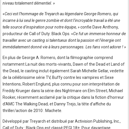
niveau totalement démentiel. »
«
Ceci est l’hommage de Treyarch au légendaire George Romero, qui
incarne à lui seul le genre zombie et dont l’incroyable travail a été une
telle source d’inspiration pour notre équipe, »
confie Dave Anthony,
producteur de Call of Duty: Black Ops. «
Ce fut un immense honneur de
travailler avec un casting si talentueux dont la passion et l’énergie ont
immédiatement donné vie à leurs personnages. Les fans vont adorer ! »
En plus de George A. Romero, dont la filmographie comprend
notamment La nuit des morts-vivants, Dawn of the Dead et Land of
the Dead, le casting inclut également Sarah Michelle Gellar, vedette
de la célébrissime série TV, Buffy contre les vampires et Sexe
Intentions; Robert Englund, plus connu pour son interprétation de
Freddy Krueger dans la série des Nightmare on Elm Street; Michael
Rooker, récemment acclamé par la critique dans la fiction d’horreur
d’AMC The Walking Dead; et Danny Trejo, la tête d’affiche du
thriller/action de 2010 : Machete.
Développé par Treyarch et distribué par Activision Publishing, Inc.,
Call of Duty : Black Ops est classé PEGI 18+. Pour davantage